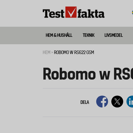
Hoppa
till
huvudinnehåll
HEM & HUSHÅLL
TEKNIK
LIVSMEDEL
Huvudmeny
ny
HEM
ROBOMO W RS622 GSM
Länkstig
Robomo w RS
DELA