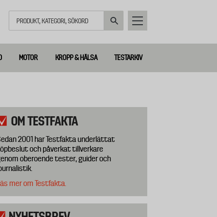
Sök
D
MOTOR
KROPP & HÄLSA
TESTARKIV
OM TESTFAKTA
edan 2001 har Testfakta underlättat
öpbeslut och påverkat tillverkare
enom oberoende tester, guider och
ournalistik.
äs mer om Testfakta.
NYHETSBREV