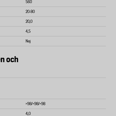
560
20-80
20,0
4,5
Nej
en och
>98/>98/>98
4,0