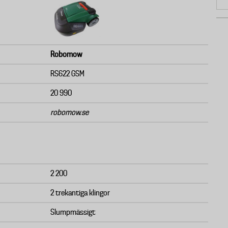
Robomow
RS622 GSM
20 990
robomow.se
2 200
2 trekantiga klingor
Slumpmässigt