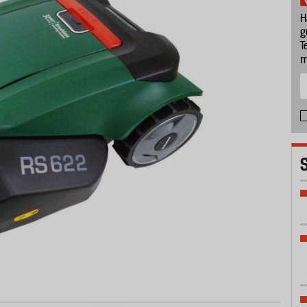
H
g
T
m