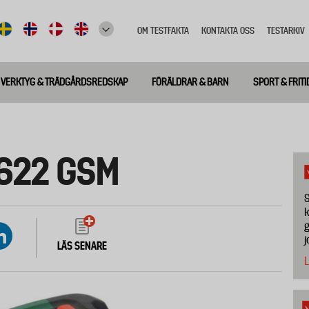
OM TESTFAKTA
KONTAKTA OSS
TESTARKIV
Top
meny
VERKTYG & TRÄDGÅRDSREDSKAP
FÖRÄLDRAR & BARN
SPORT & FRITI
622 GSM
S
k
g
j
LÄS SENARE
L