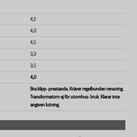
4,2
4,0
4,5
3,3
3,5
4,0
Bra klipp- prestanda. Kräver regelbunden rensning.
Transformatorn ej för utomhus- bruk. Klarar inte
angiven lutning.