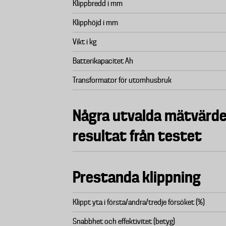
Klippbredd i mm
Klipphöjd i mm
Vikt i kg
Batterikapacitet Ah
Transformator för utomhusbruk
Några utvalda mätvärd
resultat från testet
Prestanda klippning
Klippt yta i första/andra/tredje försöket (%)
Snabbhet och effektivitet (betyg)