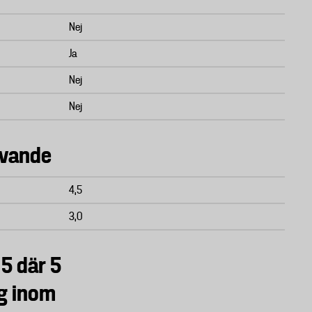
Nej
Ja
Nej
Nej
avande
4,5
3,0
 5 där 5
yg inom