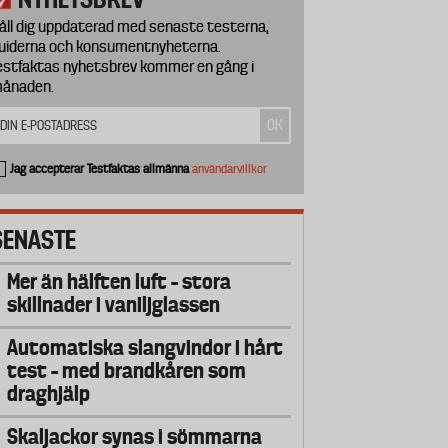
åll dig uppdaterad med senaste testerna,
uiderna och konsumentnyheterna.
estfaktas nyhetsbrev kommer en gång i
ånaden.
Jag accepterar Testfaktas allmänna
användarvillkor
SENASTE
Mer än hälften luft – stora
skillnader i vaniljglassen
Automatiska slangvindor i hårt
test – med brandkåren som
draghjälp
Skaljackor synas i sömmarna