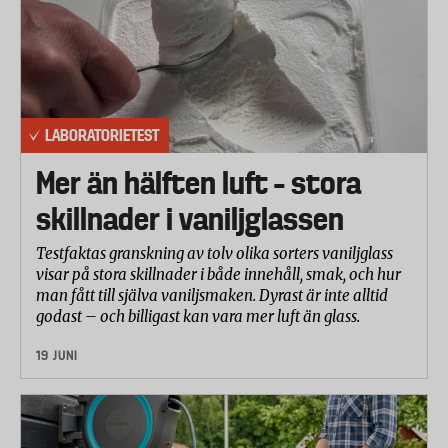
konserveringsmedel i de olika produkterna.
Analysen genomfördes av
Eurofins Food & Feed
Testing
och omfattade ämnena natriumbensoat
(bensoesyra) och kaliumsorbat (sorbinsyra).
Enligt EU:s livsmedelsförordning får emulgerade
LABORATORIETEST
produkter med en fetthalt överstigande 60 procent
Mer än hälften luft – stora
inte innehålla mer än 100 mg/100g av endera eller
summan av konserveringsmedlen natriumbensoat
skillnader i vaniljglassen
(bensoesyra) och kaliumsorbat (sorbinsyra).
Testfaktas granskning av tolv olika sorters vaniljglass
Tolkning och betygsättning
visar på stora skillnader i både innehåll, smak, och hur
Betygsättningen baseras enbart på resultatet från
man fått till själva vaniljsmaken. Dyrast är inte alltid
godast – och billigast kan vara mer luft än glass.
den sensoriska delen av testet.
Resultaten från det sensoriska testet har tolkats och
19 JUNI
betygsatts i samråd med det utförande laboratoriet.
Betygsättningen är gjord på en skala från 1 till 10 där
10 är bäst. Betyg under 6,0 har endast givits för