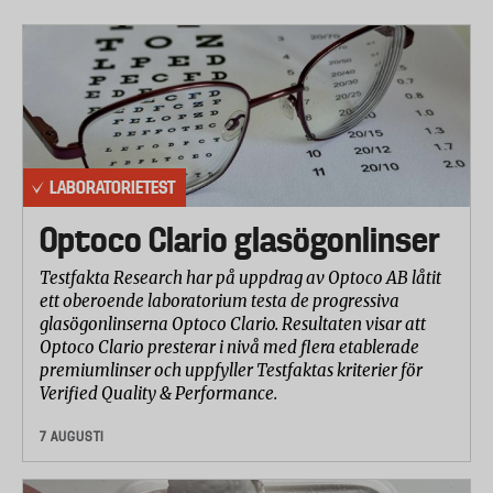
och osaltat smörgåsrån mellan varje prov.
Panelen betygsatte följande huvudaspekter i termer
av ”gillande”:
- Smak
- Konsistens
- Doft
LABORATORIETEST
- Utseende
Optoco Clario glasögonlinser
och bedömde bland annat följande specifika
smakegenskaper i termer ”lagom”:
Testfakta Research har på uppdrag av Optoco AB låtit
ett oberoende laboratorium testa de progressiva
- Smakintensitet
glasögonlinserna Optoco Clario. Resultaten visar att
- Smak av örter
Optoco Clario presterar i nivå med flera etablerade
- Smak av dragon
premiumlinser och uppfyller Testfaktas kriterier för
- Sötma
Verified Quality & Performance.
- Syrlighet
7 AUGUSTI
Kemisk analys
Den kemiska analysen fokuserade på mängden