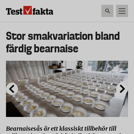
Hoppa
till
huvudinnehåll
HEM & HUSHÅLL
TEKNIK
LIVSMEDEL
VERKTYG & TRÄDGÅRDSREDSK
Huvudmeny
Stor smakvariation bland
ny
färdig bearnaise
Bearnaisesås är ett klassiskt tillbehör till