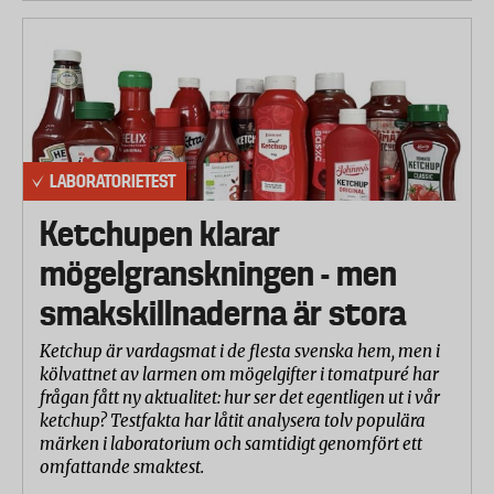
LABORATORIETEST
Ketchupen klarar
mögelgranskningen - men
smakskillnaderna är stora
Ketchup är vardagsmat i de flesta svenska hem, men i
kölvattnet av larmen om mögelgifter i tomatpuré har
frågan fått ny aktualitet: hur ser det egentligen ut i vår
ketchup? Testfakta har låtit analysera tolv populära
märken i laboratorium och samtidigt genomfört ett
omfattande smaktest.