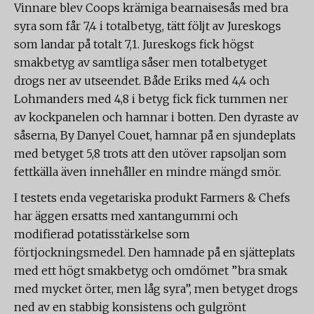
Vinnare blev Coops krämiga bearnaisesås med bra
syra som får 7,4 i totalbetyg, tätt följt av Jureskogs
som landar på totalt 7,1. Jureskogs fick högst
smakbetyg av samtliga såser men totalbetyget
drogs ner av utseendet. Både Eriks med 4,4 och
Lohmanders med 4,8 i betyg fick fick tummen ner
av kockpanelen och hamnar i botten. Den dyraste av
såserna, By Danyel Couet, hamnar på en sjundeplats
med betyget 5,8 trots att den utöver rapsoljan som
fettkälla även innehåller en mindre mängd smör.
I testets enda vegetariska produkt Farmers & Chefs
har äggen ersatts med xantangummi och
modifierad potatisstärkelse som
förtjockningsmedel. Den hamnade på en sjätteplats
med ett högt smakbetyg och omdömet ”bra smak
med mycket örter, men låg syra”, men betyget drogs
ned av en stabbig konsistens och gulgrönt