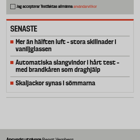
Jag accepterar Testfaktas allmänna
användarvillkor
SENASTE
Mer än hälften luft – stora skillnader i
vaniljglassen
Automatiska slangvindor i hårt test –
med brandkåren som draghjälp
Skaljackor synas i sömmarna
Ansvarig utgivare
Bengt Vernberg