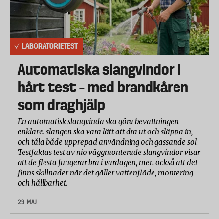
delresultat som sticker ut starkt negativt.
I totalbetyg har resultaten från de olika
delmomenten fått följande vikt:
LABORATORIETEST
Smak 60%
Automatiska slangvindor i
Konsistens 20%
hårt test – med brandkåren
Utseende 10%
som draghjälp
Doft 10%
En automatisk slangvinda ska göra bevattningen
enklare: slangen ska vara lätt att dra ut och släppa in,
och tåla både upprepad användning och gassande sol.
Testfaktas test av nio väggmonterade slangvindor visar
att de flesta fungerar bra i vardagen, men också att det
finns skillnader när det gäller vattenflöde, montering
och hållbarhet.
29 MAJ