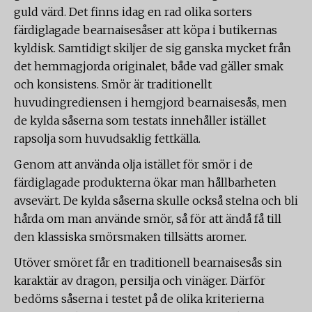
guld värd. Det finns idag en rad olika sorters
färdiglagade bearnaisesåser att köpa i butikernas
kyldisk. Samtidigt skiljer de sig ganska mycket från
det hemmagjorda originalet, både vad gäller smak
och konsistens. Smör är traditionellt
huvudingrediensen i hemgjord bearnaisesås, men
de kylda såserna som testats innehåller istället
rapsolja som huvudsaklig fettkälla.
Genom att använda olja istället för smör i de
färdiglagade produkterna ökar man hållbarheten
avsevärt. De kylda såserna skulle också stelna och bli
hårda om man använde smör, så för att ändå få till
den klassiska smörsmaken tillsätts aromer.
Utöver smöret får en traditionell bearnaisesås sin
karaktär av dragon, persilja och vinäger. Därför
bedöms såserna i testet på de olika kriterierna