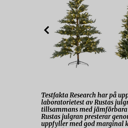
Testfakta Research har på up
laboratorietest av Rustas jul
tillsammans med jämförbara j
Rustas julgran presterar gen
uppfyller med god marginal k