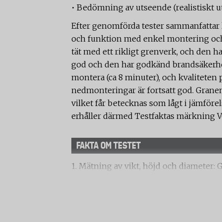
• Bedömning av utseende (realistiskt u
Efter genomförda tester sammanfattar l
och funktion med enkel montering och e
tät med ett rikligt grenverk, och den har
god och den har godkänd brandsäkerhet
montera (ca 8 minuter), och kvaliteten
nedmonteringar är fortsatt god. Granen
vilket får betecknas som lågt i jämföre
erhåller därmed Testfaktas märkning Ve
FAKTA OM TESTET
1. Mätning av vikt, höjd och diameter: G
foten samt granens diameter i basen.
2. Dokumentation av konstruktion, deta
grenar, antal LED-lampor samt teknisk