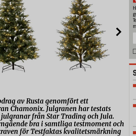
H
g
T
m
pdrag av Rusta genomfört ett
gran Chamonix. Julgranen har testats
ulgranar från Star Trading och Jula.
omgående bra i samtliga testmoment och
raven för Testfaktas kvalitetsmärkning