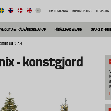
OM TESTFAKTA
KONTAKTA OSS
TESTARKIV
Top
meny
VERKTYG & TRÄDGÅRDSREDSKAP
FÖRÄLDRAR & BARN
SPORT & FRITI
GJORD JULGRAN
ix - konstgjord
S
k
g
j
L