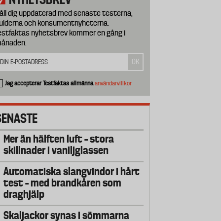
åll dig uppdaterad med senaste testerna,
uiderna och konsumentnyheterna.
estfaktas nyhetsbrev kommer en gång i
ånaden.
Jag accepterar Testfaktas allmänna
användarvillkor
SENASTE
Mer än hälften luft – stora
skillnader i vaniljglassen
Automatiska slangvindor i hårt
test – med brandkåren som
draghjälp
Skaljackor synas i sömmarna