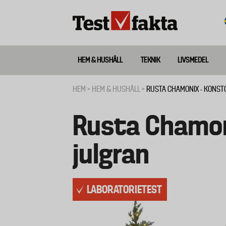
Hoppa
till
huvudinnehåll
HEM & HUSHÅLL
TEKNIK
LIVSMEDEL
Huvudmeny
ny
HEM
HEM & HUSHÅLL
RUSTA CHAMONIX - KONST
Länkstig
Rusta Chamon
julgran
LABORATORIETEST