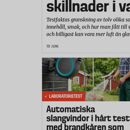
skillnader i 
7. Bedömning av utseende (liknar en na
utförande (mest lik en naturlig gran
Testfaktas granskning av tolv olika so
omfattar färg på grenar (barr), stamm
innehåll, smak, och hur man fått till 
grenarna, grenarnas placering och synl
och billigast kan vara mer luft än gla
Försökspersonerna som medverkat i s
19 JUNI
laboratoriet med lång erfarenhet av o
Tolkning och betygsättning av testresu
Laboratoriets testresultat har betygsatts
6,0 ges endast för resultat som kan ans
förvänta sig av den här typen av produ
LABORATORIETEST
samman till ett totalbetyg med följande
Automatiska
• Utseende 50%
slangvindor i hårt test
• Belysning 20%
med brandkåren som
• Hållbarhet och säkerhet 20%