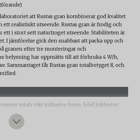
tförande)
aboratoriet att Rustas gran kombinerar god kvalitet
tt realistiskt utseende. Rustas gran är frodig och
 ett i stort sett naturtroget utseende. Stabiliteten är
. I jämförelse gick den snabbast att packa upp och
 på granen efter tre monteringar och
s belysning har uppmätts till att förbruka 4 W/h,
lse. Sammantaget får Rustas gran totalbetyget 8, och
rified.
ranens totala vikt inklusive foten, höjd inklusive
ljer och tekniska egenskaper: Antal sektioner, antal
a funktioner på granens belysning (justerbara