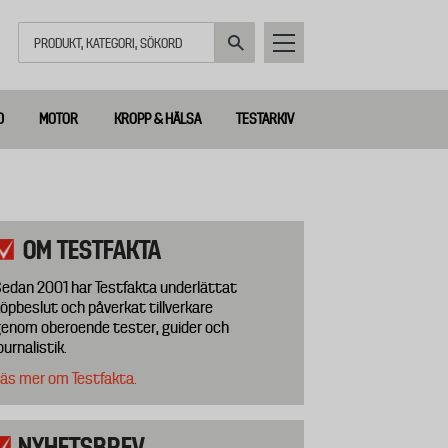
Sök
D
MOTOR
KROPP & HÄLSA
TESTARKIV
OM TESTFAKTA
edan 2001 har Testfakta underlättat
öpbeslut och påverkat tillverkare
enom oberoende tester, guider och
ournalistik.
äs mer om Testfakta.
NYHETSBREV