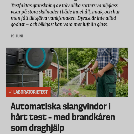
Testfaktas granskning av tolv olika sorters vaniljglass
Standard: ISO 13935-1:2014
visar på stora skillnader i både innehåll, smak, och hur
man fått till själva vaniljsmaken. Dyrast är inte alltid
Elasticitet & formbeständighet
godast – och billigast kan vara mer luft än glass.
Mäter hur väl tyget återgår till sin ursprungliga form
efter töjning.
19 JUNI
Töjbarhet på längden och bredden under en minut
vid en stigande dragbelastning på upp till 30N (ca 3
kg), samt mätning av återhämtning i procent efter 1
minuts vila.
Töjbarhet på resåren under 30 minuter vid en
dragbelastning på 50N, motsvarande ca 5 kg, samt
LABORATORIETEST
mätning av återhämtning i procent efter 30
minuters vila.
Automatiska slangvindor i
Standarder: ISO 20932-1:2018 och EN 15977:2011
hårt test – med brandkåren
Nötningsbeständighet (Martindale-test)
som draghjälp
Tyget utsätts för nötning med ull under tryck i