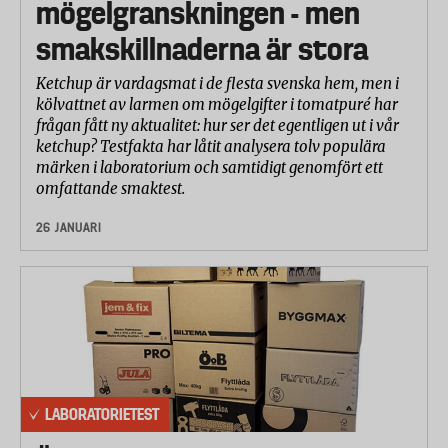
mögelgranskningen - men
smakskillnaderna är stora
Ketchup är vardagsmat i de flesta svenska hem, men i
kölvattnet av larmen om mögelgifter i tomatpuré har
frågan fått ny aktualitet: hur ser det egentligen ut i vår
ketchup? Testfakta har låtit analysera tolv populära
märken i laboratorium och samtidigt genomfört ett
omfattande smaktest.
26 JANUARI
LABORATORIETEST