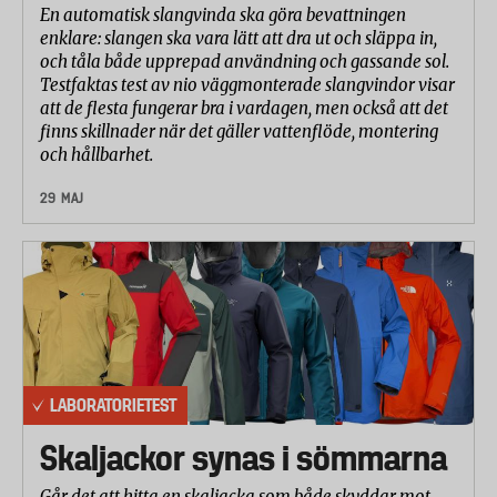
En automatisk slangvinda ska göra bevattningen
cirkulära rörelser i upp till 20 000 cykler med
enklare: slangen ska vara lätt att dra ut och släppa in,
efterföljande besiktning av slitage.
och tåla både upprepad användning och gassande sol.
Testfaktas test av nio väggmonterade slangvindor visar
Standard: ISO 12947-2:2016.
att de flesta fungerar bra i vardagen, men också att det
finns skillnader när det gäller vattenflöde, montering
Absorptionsförmåga
och hållbarhet.
Mätning av hur mycket vätska tyget absorberar i
den främre delen av kalsongen. Tyget väts med 1,5
29 MAJ
ml saltlösning (simulerad urin) och pressas mellan
filterpapper under tryck. Ju mindre vätska som väter
filterpapperet desto torrare känsla och bättre
komfort.
Standard: ISO 9073-14:2006
LABORATORIETEST
Skaljackor synas i sömmarna
Går det att hitta en skaljacka som både skyddar mot