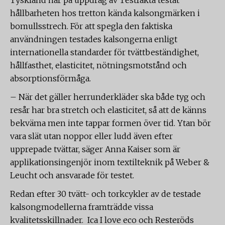
Tyskland har på uppdrag av Testfakta testat
hållbarheten hos tretton kända kalsongmärken i
bomullsstrech. För att spegla den faktiska
användningen testades kalsongerna enligt
internationella standarder för tvättbeständighet,
hållfasthet, elasticitet, nötningsmotstånd och
absorptionsförmåga.
– När det gäller herrunderkläder ska både tyg och
resår har bra stretch och elasticitet, så att de känns
bekväma men inte tappar formen över tid. Ytan bör
vara slät utan noppor eller ludd även efter
upprepade tvättar, säger Anna Kaiser som är
applikationsingenjör inom textilteknik på Weber &
Leucht och ansvarade för testet.
Redan efter 30 tvätt- och torkcykler av de testade
kalsongmodellerna framträdde vissa
kvalitetsskillnader. Ica I love eco och Resteröds