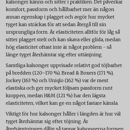
kalsonger känns och sitter i praktiken. Det påverkar
komfort, passform och hållbarhet mer än någon
annan egenskap i plagget och avgör hur mycket
tyget kan sträckas för att sedan återgå till sin
ursprungliga form. Är elasticiteten alltför för låg så
sitter plagget stelt och kan skava eller glida, medan
hög elasticitet oftast inte är något problem - så
länge tyget återhämtar sig efter uttänjning.
Samtliga kalsonger uppvisade relativt god töjbarhet
på bredden (120–170 %). Bread & Boxers (171 %),
Jockey (163 %) och Uniqlo (162 %) var de mest
elastiska och ger mycket följsam passform runt
kroppen, medan H&M (121 %) har den lägsta
elasticiteten, vilket kan ge en något fastare känsla.
Viktigt för hur kalsonger håller i längden är hur väl
tyget återhämtar sig efter töjning. Är
återhämtningen dålig så tappar kalsongerna formen