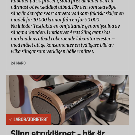
Rabatter på 50 procent, stora prisskillnader och ett
närmast oöverskådligt utbud. För den som ska köpa
säng är det ofta svårt att veta vad som faktiskt skiljer en
modell för 10 000 kronor från en för 50 000.
Nu inleder Testfakta en omfattande genomlysning av
sängmarknaden. I initiativet Årets Säng granskas
marknadens utbud i oberoende laboratorietester –
med målet att ge konsumenter en tydligare bild av
vilka sängar som verkligen håller måttet.
24 MARS
LABORATORIETEST
Slipp strykjärnet – här är