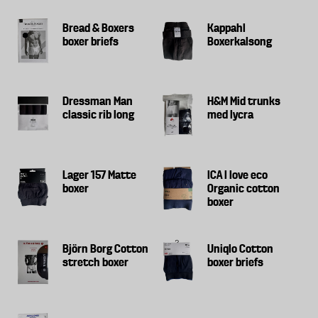
· Björn Borg
Bread & Boxers
Kappahl
· Dressman (man classic)
boxer briefs
Boxerkalsong
· Kappahl
· Resteröds
Dressman Man
H&M Mid trunks
· Jockey
classic rib long
med lycra
· H&M
· Uniqlo
Lager 157 Matte
ICA I love eco
boxer
Organic cotton
· Lager 157
boxer
· ICA I Love ECO
9 exemplar av varje fabrikat ingick i testet. Samtliga
Björn Borg Cotton
Uniqlo Cotton
stretch boxer
boxer briefs
produkter genomgick 30 tvätt- och torkcykler innan
test och utvärdering. Tvätt och torkning
genomfördes enligt ISO 6330, 40 ° med
standardiserat tvättmedel och torktumling.