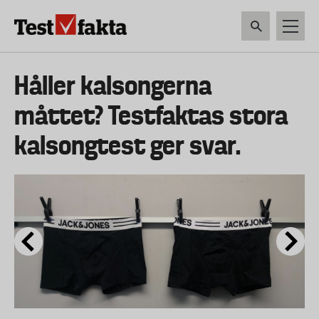
Hoppa
till
huvudinnehåll
HEM & HUSHÅLL
TEKNIK
LIVSMEDEL
VERKTYG & TRÄDGÅRDSREDSK
Huvudmeny
Håller kalsongerna
ny
måttet? Testfaktas stora
kalsongtest ger svar.