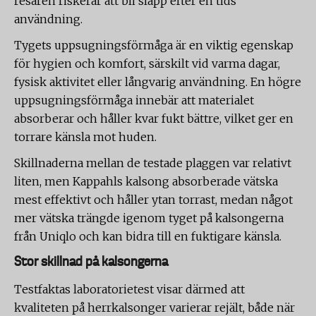
resåren riskerar att bli slapp efter en tids
användning.
Tygets uppsugningsförmåga är en viktig egenskap
för hygien och komfort, särskilt vid varma dagar,
fysisk aktivitet eller långvarig användning. En högre
uppsugningsförmåga innebär att materialet
absorberar och håller kvar fukt bättre, vilket ger en
torrare känsla mot huden.
Skillnaderna mellan de testade plaggen var relativt
liten, men Kappahls kalsong absorberade vätska
mest effektivt och håller ytan torrast, medan något
mer vätska trängde igenom tyget på kalsongerna
från Uniqlo och kan bidra till en fuktigare känsla.
Stor skillnad på kalsongerna
Testfaktas laboratorietest visar därmed att
kvaliteten på herrkalsonger varierar rejält, både när