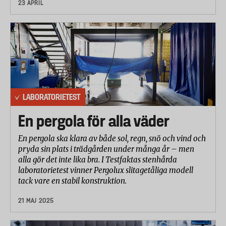
23 APRIL
mätningarna vägs samman till ett så kallat ”softness index”. Ju
högre index desto mjukare papper.
Betygsättning
Resultaten från laboratorietestet har betygsatts och viktats
samman till ett totalbetyg i samråd med laboratoriet.
Betygsättningen görs på en skala från 1 till 10 där 10 är bäst.
LABORATORIETEST
Betygen från de olika delmomenten har viktats samman till
En pergola för alla väder
ett totalbetyg enligt följande:
En pergola ska klara av både sol, regn, snö och vind och
Penetrationsmotstånd 25%
pryda sin plats i trädgården under många år – men
alla gör det inte lika bra. I Testfaktas stenhårda
Uppsugningsförmåga 25%
laboratorietest vinner Pergolux slitagetåliga modell
tack vare en stabil konstruktion.
Upplösning (dispersion) 25%
21 MAJ 2025
Mjukhet och ytstruktur 25%