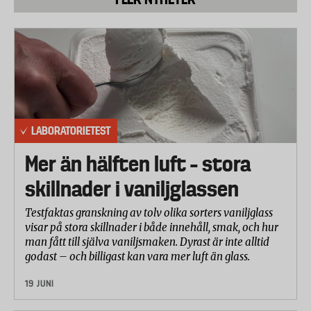
Coop
ICA SKONA
Floralys
Fixa
Serla Smart
LABORATORIETEST
Lambi
Mer än hälften luft – stora
skillnader i vaniljglassen
Favorit
Testfaktas granskning av tolv olika sorters vaniljglass
Edet Extra
visar på stora skillnader i både innehåll, smak, och hur
man fått till själva vaniljsmaken. Dyrast är inte alltid
Lotus Classic
godast – och billigast kan vara mer luft än glass.
19 JUNI
Samtliga fabrikat utom Edet Extra är 3-lagerspapper. Edet Extra
har endast ett lager och har tagits med som en referens för att