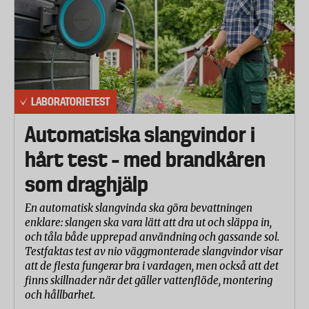
visa skillnaden mellan de olika typerna av papper
.
Redovisade
jämförpriser per rulle, meter och kilogram är beräknat utifrån den
förpackningsstorlek av respektive fabrikat som ligger närmast 18
rullar.
LABORATORIETEST
Laboratorietestet
Testet har utförts enligt den internationella standarden ISO
Automatiska slangvindor i
12625 samt laboratoriets egna testprotokoll. Testet omfattar
hårt test – med brandkåren
följande delmoment:
som draghjälp
Teknisk mätning; T
oalettrullarnas diameter, vikt, papprets längd
En automatisk slangvinda ska göra bevattningen
och tjocklek mäts.
enklare: slangen ska vara lätt att dra ut och släppa in,
och tåla både upprepad användning och gassande sol.
Testfaktas test av nio väggmonterade slangvindor visar
Penetrationsmotstånd
att de flesta fungerar bra i vardagen, men också att det
Pappret spänns fast löst på en ram varefter en stav, motsvarande
finns skillnader när det gäller vattenflöde, montering
storleken på ett pekfinger, med rundad tipp trycks genom
och hållbarhet.