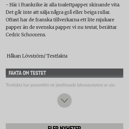
- Här i Frankrike är alla toalettpapper skinande vita.
Det går inte att sälja några grå eller beiga rullar.
Oftast har de franska tillverkarna ett lite mjukare
papper än de svenska papper vi nu testat, berättar
Cedric Schoorens.
Håkan Lövström/ Testfakta
FAKTA OM TESTET
Testfakta har genomfört ett jämförande laboratorietest av nio
olika toalettpapper på den svenska marknaden. Testet har utförts
det franska oberoende laboratoriet SGS i Oignies.
Följande toalettpapper har testats:
FLER NYHETER