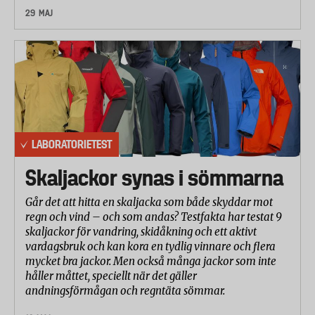
pappret. Kraften som krävs för att trycka staven genom pappret
29 MAJ
mäts och registreras.
Hållfasthet
En pappersremsa som är 50 mm lång spänns fast mellan två
klämmor i ett mätinstrument för dragstyrka. Pappret dras isär och
dragkraften innan pappret går av registreras. Testet görs på
samma sätt i längdriktningen och tvärriktningen. Perforeringens
LABORATORIETEST
styrka mellan arken mäts på samma sätt.
Skaljackor synas i sömmarna
Genomblötning och uppsugningsförmåga
Går det att hitta en skaljacka som både skyddar mot
En bestämd mängd papper rullas ihop och placeras i en korg av
regn och vind – och som andas? Testfakta har testat 9
tunn metalltråd. Nätkorgen med pappret vägs innan testet. Hela
skaljackor för vandring, skidåkning och ett aktivt
vardagsbruk och kan kora en tydlig vinnare och flera
korgen sänks ner i en behållare med avjoniserat vatten. Tiden det
mycket bra jackor. Men också många jackor som inte
tar för allt papper att bli genomblött och för korgen att sjunka
håller måttet, speciellt när det gäller
under ytan mäts och registreras. Korgen med det blöta pappret
andningsförmågan och regntäta sömmar.
tas upp och får droppa av. Efter en bestämd tid vägs sedan