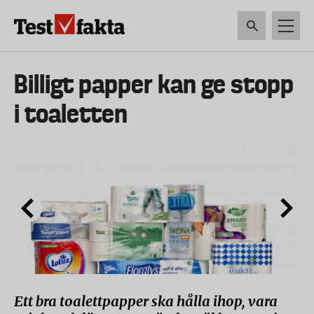
Hoppa
till
huvudinnehåll
HEM & HUSHÅLL
TEKNIK
LIVSMEDEL
VERKTYG & TRÄDGÅRDSREDSK
Huvudmeny
Billigt papper kan ge stopp
ny
i toaletten
Ett bra toalettpapper ska hålla ihop, vara