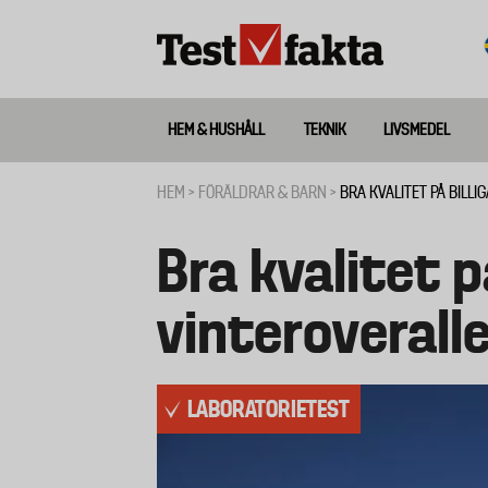
Hoppa
till
huvudinnehåll
HEM & HUSHÅLL
TEKNIK
LIVSMEDEL
Huvudmeny
ny
HEM
FÖRÄLDRAR & BARN
BRA KVALITET PÅ BILL
Länkstig
Bra kvalitet p
vinteroverall
LABORATORIETEST