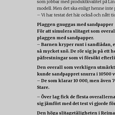
som jobbar med produktkvalitet på Linde
modell. Men det ska enligt henne inte 
– Vi har testat det här också och nått tio
Plaggen gnuggas med sandpapper
För att simulera slitaget som overal
plaggen med sandpapper.
– Barnen kryper runt i sandlådan, e
så mycket snö. De rör sig ju på ett h
påfrestningar som vi försökt efterl
Den overall som verkligen utmärkt
kunde sandpappret snurra i 10500 v
– De som klarar 10 000, men även 7
Stare.
– Över lag fick de flesta overallern
sig jämfört med det test vi gjorde för
Den höga slitagetåligheten i Reimas o