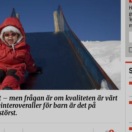
H
g
T
m
t – men frågan är om kvaliteten är värt
 vinteroveraller för barn är det på
törst.