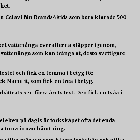
het.
en Celavi fån Brands4kids som bara klarade 500
ket vattenånga overallerna släpper igenom,
 vattenånga som kan tränga ut, desto svettigare
testet och fick en femma i betyg för
k Name it, som fick en trea i betyg.
ttrats sen förra årets test. Den fick en tvåa i
teleken på dagis är torkskåpet ofta det enda
rna torra innan hämtning.