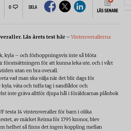
0
DELA
LÄS SENARE
overaller. Läs årets test här –
Vinteroverallerna
sk, kyla – och förhoppningsvis inte så blöta
är förutsättningen för att kunna leka ute, och i vårt
tiden utan en bra overall.
veta vad man ska välja när det blir dags för
 kyla, väta och tuffa tag i sandlådor och
elst inte gräva alltför djupa hål i föräldrarnas plånbok
VF testa 14 vinteroveraller för barn i olika
testet, av märket Reima för 1795 kronor, blev
som helhet så finns det ingen koppling mellan