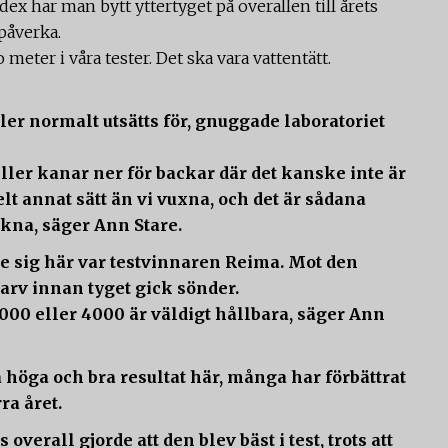
x har man bytt yttertyget på overallen till årets
påverka.
 meter i våra tester. Det ska vara vattentätt.
ler normalt utsätts för, gnuggade laboratoriet
ller kanar ner för backar där det kanske inte är
elt annat sätt än vi vuxna, och det är sådana
ikna, säger Ann Stare.
e sig här var testvinnaren Reima. Mot den
arv innan tyget gick sönder.
000 eller 4000 är väldigt hållbara, säger Ann
a höga och bra resultat här, många har förbättrat
ra året.
verall gjorde att den blev bäst i test, trots att