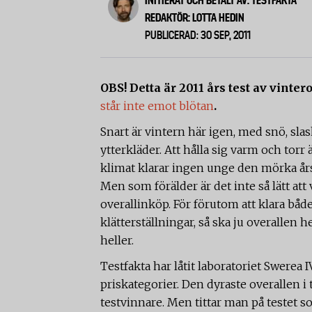
INITIERAT OCH BETALT AV: TESTFAKTA
REDAKTÖR: LOTTA HEDIN
PUBLICERAD: 30 SEP, 2011
OBS! Detta är 2011 års test av vinter
står inte emot blötan
.
Snart är vintern här igen, med snö, sla
ytterkläder. Att hålla sig varm och torr 
klimat klarar ingen unge den mörka års
Men som förälder är det inte så lätt att 
overallinköp. För förutom att klara både
klätterställningar, så ska ju overallen h
heller.
Testfakta har låtit laboratoriet Swerea I
priskategorier. Den dyraste overallen i 
testvinnare. Men tittar man på testet 