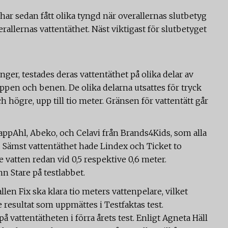
ar sedan fått olika tyngd när overallernas slutbetyg
erallernas vattentäthet. Näst viktigast för slutbetyget
gånger, testades deras vattentäthet på olika delar av
ppen och benen. De olika delarna utsattes för tryck
 högre, upp till tio meter. Gränsen för vattentätt går
appAhl, Abeko, och Celavi från Brands4Kids, som alla
. Sämst vattentäthet hade Lindex och Ticket to
e vatten redan vid 0,5 respektive 0,6 meter.
n Stare på testlabbet.
len Fix ska klara tio meters vattenpelare, vilket
 resultat som uppmättes i Testfaktas test.
på vattentätheten i förra årets test. Enligt Agneta Häll