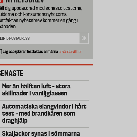
åll dig uppdaterad med senaste testerna,
uiderna och konsumentnyheterna.
estfaktas nyhetsbrev kommer en gång i
ånaden.
Jag accepterar Testfaktas allmänna
användarvillkor
SENASTE
Mer än hälften luft – stora
skillnader i vaniljglassen
Automatiska slangvindor i hårt
test – med brandkåren som
draghjälp
Skaljackor synas i sömmarna