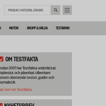
Sök
D
MOTOR
KROPP & HÄLSA
TESTARKIV
OM TESTFAKTA
edan 2001 har Testfakta underlättat
öpbeslut och påverkat tillverkare
enom oberoende tester, guider och
ournalistik.
äs mer om Testfakta.
NYHETSBREV