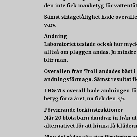
den inte fick maxbetyg för vattentät
Sämst slitagetålighet hade overall
varv.
Andning
Laboratoriet testade också hur myc
alltså om plaggen andas. Ju mindre
blir man.
Overallen från Troll andades bäst i 
andningsförmåga. Sämst resultat fic
I H&M:s overall hade andningen förbä
betyg förra året, nu fick den 3,5.
Förvirrande torkinstruktioner
När 20 blöta barn dundrar in från u
alternativet för att hinna få kläde