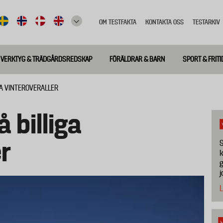
OM TESTFAKTA
KONTAKTA OSS
TESTARKIV
Top
meny
VERKTYG & TRÄDGÅRDSREDSKAP
FÖRÄLDRAR & BARN
SPORT & FRITI
IGA VINTEROVERALLER
å billiga
er
S
k
g
j
L