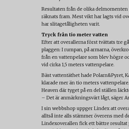
Resultaten från de olika delmomenten h
räknats fram. Mest vikt har lagts vid ov
har slitagetåligheten varit.
Tryck från tio meter vatten
Efter att overallerna först tvättats tre 
plaggen: I rumpan, på armarna, överkro
från en vattenpelare som blev högre och
vid cirka 1,5 meters vattenpelare.
Bäst vattentäthet hade Polarn&Pyret, K
klarade mer än tio meters vattenpelare
Heaven där tyget på en del ställen läckt
– Det är anmärkningsvärt lågt, säger An
I sin webbshop uppger Lindex att overal
alltså inte alls stämmer överens med de
Lindexoverallen fick ett bättre resultat 