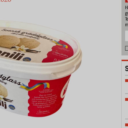
H
g
T
m