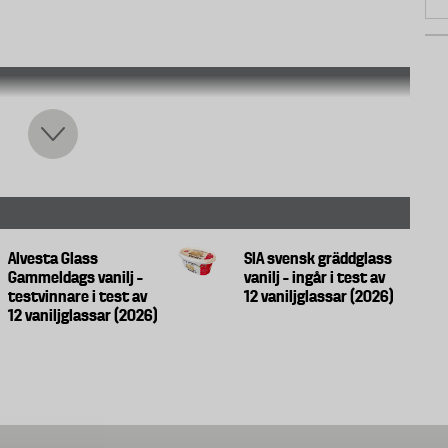
Alvesta Glass
SIA svensk gräddglass
Gammeldags vanilj –
vanilj – ingår i test av
testvinnare i test av
12 vaniljglassar (2026)
12 vaniljglassar (2026)