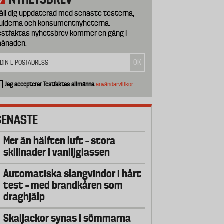
åll dig uppdaterad med senaste testerna,
uiderna och konsumentnyheterna.
estfaktas nyhetsbrev kommer en gång i
ånaden.
Jag accepterar Testfaktas allmänna
användarvillkor
SENASTE
Mer än hälften luft – stora
skillnader i vaniljglassen
Automatiska slangvindor i hårt
test – med brandkåren som
draghjälp
Skaljackor synas i sömmarna