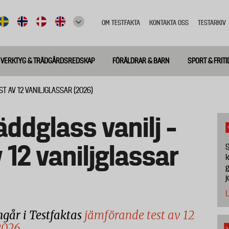
OM TESTFAKTA
KONTAKTA OSS
TESTARKIV
Top
meny
VERKTYG & TRÄDGÅRDSREDSKAP
FÖRÄLDRAR & BARN
SPORT & FRITI
ST AV 12 VANILJGLASSAR (2026)
ddglass vanilj –
v 12 vaniljglassar
S
k
g
j
L
ngår i Testfaktas
jämförande test av 12
 2026