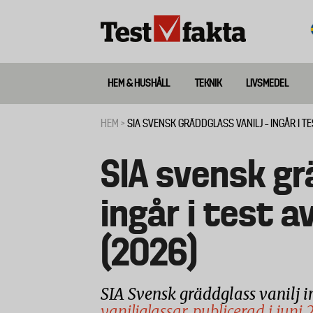
Hoppa
till
huvudinnehåll
HEM & HUSHÅLL
TEKNIK
LIVSMEDEL
Huvudmeny
ny
HEM
SIA SVENSK GRÄDDGLASS VANILJ – INGÅR I TE
Länkstig
SIA svensk grä
ingår i test a
(2026)
SIA Svensk gräddglass vanilj i
vaniljglassar, publicerad i juni