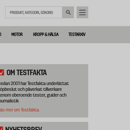
Sök
D
MOTOR
KROPP & HÄLSA
TESTARKIV
OM TESTFAKTA
edan 2001 har Testfakta underlättat
öpbeslut och påverkat tillverkare
enom oberoende tester, guider och
ournalistik.
äs mer om Testfakta.
NYHETSBREV