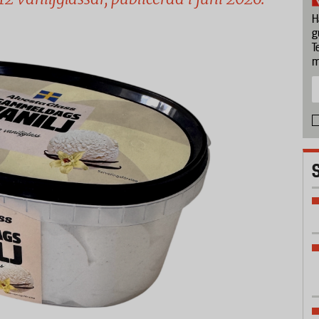
H
g
T
m