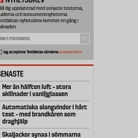
åll dig uppdaterad med senaste testerna,
uiderna och konsumentnyheterna.
estfaktas nyhetsbrev kommer en gång i
ånaden.
Jag accepterar Testfaktas allmänna
användarvillkor
SENASTE
Mer än hälften luft – stora
skillnader i vaniljglassen
Automatiska slangvindor i hårt
test – med brandkåren som
draghjälp
Skaljackor synas i sömmarna