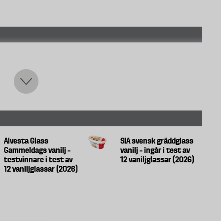
d bourbonvaniljstång (0,1 %)
Alvesta Glass
SIA svensk gräddglass
E412
Gammeldags vanilj –
vanilj – ingår i test av
testvinnare i test av
12 vaniljglassar (2026)
12 vaniljglassar (2026)