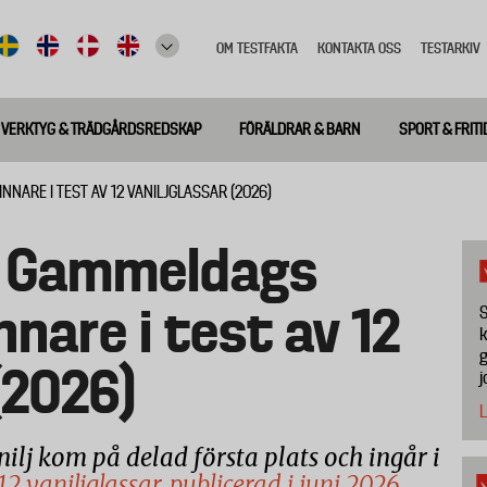
OM TESTFAKTA
KONTAKTA OSS
TESTARKIV
Top
meny
VERKTYG & TRÄDGÅRDSREDSKAP
FÖRÄLDRAR & BARN
SPORT & FRITI
NNARE I TEST AV 12 VANILJGLASSAR (2026)
s Gammeldags
innare i test av 12
S
k
g
(2026)
j
L
lj kom på delad första plats och ingår i
2 vaniljglassar, publicerad i juni 2026.