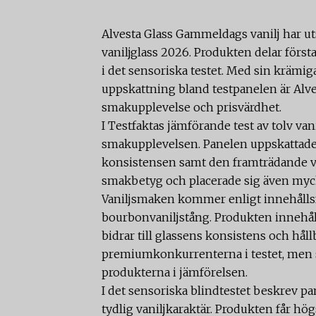
Alvesta Glass Gammeldags vanilj har utse
vaniljglass 2026. Produkten delar först
i det sensoriska testet. Med sin krämig
uppskattning bland testpanelen är Alv
smakupplevelse och prisvärdhet.
I Testfaktas jämförande test av tolv van
smakupplevelsen. Panelen uppskattade 
konsistensen samt den framträdande va
smakbetyg och placerade sig även myck
Vaniljsmaken kommer enligt innehålls
bourbonvaniljstång. Produkten innehå
bidrar till glassens konsistens och håll
premiumkonkurrenterna i testet, men sa
produkterna i jämförelsen.
I det sensoriska blindtestet beskrev 
tydlig vaniljkaraktär. Produkten får h