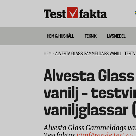
Hoppa
till
huvudinnehåll
HEM & HUSHÅLL
TEKNIK
LIVSMEDEL
Huvudmeny
ny
HEM
ALVESTA GLASS GAMMELDAGS VANILJ – TESTVI
Länkstig
Alvesta Glas
vanilj – testv
vaniljglassar 
Alvesta Glass Gammeldags vani
Testfaktas
jämförande test av 1