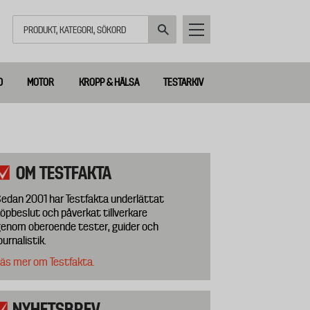
Sök
D
MOTOR
KROPP & HÄLSA
TESTARKIV
OM TESTFAKTA
edan 2001 har Testfakta underlättat
öpbeslut och påverkat tillverkare
enom oberoende tester, guider och
ournalistik.
äs mer om Testfakta.
NYHETSBREV