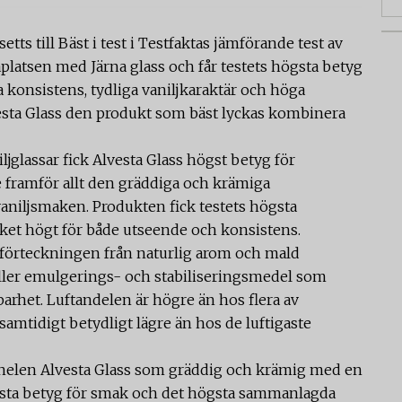
tts till Bäst i test i Testfaktas jämförande test av
aplatsen med Järna glass och får testets högsta betyg
a konsistens, tydliga vaniljkaraktär och höga
esta Glass den produkt som bäst lyckas kombinera
iljglassar fick Alvesta Glass högst betyg för
framför allt den gräddiga och krämiga
niljsmaken. Produkten fick testets högsta
et högt för både utseende och konsistens.
förteckningen från naturlig arom och mald
ller emulgerings- och stabiliseringsmedel som
barhet. Luftandelen är högre än hos flera av
mtidigt betydligt lägre än hos de luftigaste
panelen Alvesta Glass som gräddig och krämig med en
ögsta betyg för smak och det högsta sammanlagda