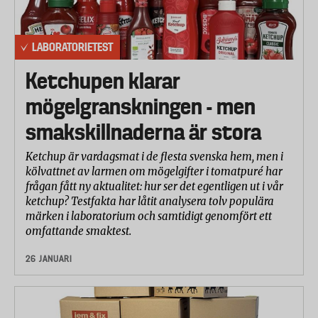
LABORATORIETEST
Ketchupen klarar
mögelgranskningen - men
smakskillnaderna är stora
Ketchup är vardagsmat i de flesta svenska hem, men i
kölvattnet av larmen om mögelgifter i tomatpuré har
frågan fått ny aktualitet: hur ser det egentligen ut i vår
ketchup? Testfakta har låtit analysera tolv populära
märken i laboratorium och samtidigt genomfört ett
omfattande smaktest.
26 JANUARI