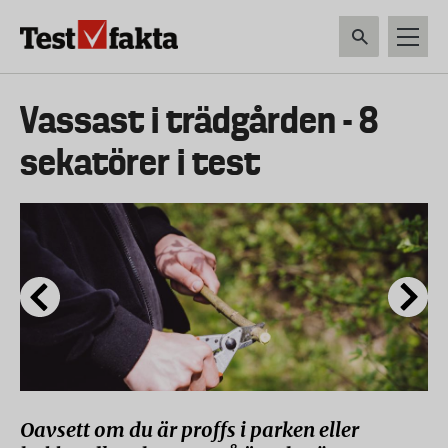
Hoppa
till
huvudinnehåll
HEM & HUSHÅLL
TEKNIK
LIVSMEDEL
VERKTYG & TRÄDGÅRDSREDSK
Huvudmeny
Vassast i trädgården - 8
ny
sekatörer i test
Oavsett om du är proffs i parken eller