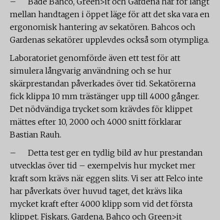
– Både Bahco, Green>it och Gardena har för långt
mellan handtagen i öppet läge för att det ska vara en
ergonomisk hantering av sekatören. Bahcos och
Gardenas sekatörer upplevdes också som otympliga.
Laboratoriet genomförde även ett test för att
simulera långvarig användning och se hur
skärprestandan påverkades över tid. Sekatörerna
fick klippa 10 mm trästänger upp till 4000 gånger.
Det nödvändiga trycket som krävdes för klippet
mättes efter 10, 2000 och 4000 snitt förklarar
Bastian Rauh.
– Detta test ger en tydlig bild av hur prestandan
utvecklas över tid – exempelvis hur mycket mer
kraft som krävs när eggen slits. Vi ser att Felco inte
har påverkats över huvud taget, det krävs lika
mycket kraft efter 4000 klipp som vid det första
klippet. Fiskars, Gardena, Bahco och Green>it