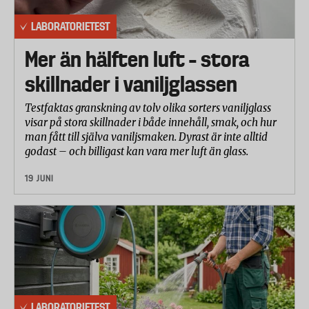
laboratoriet på en skala från 1-10.
LABORATORIETEST
Slitage 30%
I betyget slitage ingår dels grad av korrosion efter
Mer än hälften luft – stora
48 h bedömt utifrån fotografier av sekatörernas
skillnader i vaniljglassen
blad, och dels slitaget i % som sekatörerna uppvisar
efter 4000 klipp, jämfört med när de var helt nya.
Testfaktas granskning av tolv olika sorters vaniljglass
visar på stora skillnader i både innehåll, smak, och hur
man fått till själva vaniljsmaken. Dyrast är inte alltid
godast – och billigast kan vara mer luft än glass.
19 JUNI
LABORATORIETEST