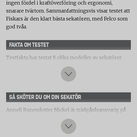
ingen fördel i kraftöverföring och ergonomi,
snarare tvärtom. Sammanfattningsvis visar testet att
Fiskars är den klart bästa sekatören, med Felco som
god tvåa.
FAKTA OM TESTET
Testfakta har testat 8 olika modeller av sekatörer
med sidoskär med en klippkapacitet på mellan 20
och 26 mm. Följande märken ingår i testet:
Fiskars
X-series P961
SÅ SKÖTER DU OM DIN SEKATÖR
Felco Felco 6
Anneli Runesdotter Nickel är trädgårdsansvarig på
WOLF Garten RR 4000 Premium Plus bypass
Norrvikens trädgårdar i Båstad och delar med sig av
Cocraft Bypass med sidoskär
sina bästa sekatörtips:
– Jag använder sekatör i princip varje dag i