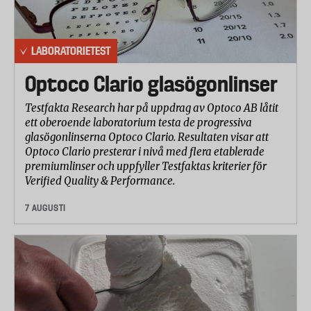
automatiska testet.
Betygsättning och viktning av testresultaten
LABORATORIETEST
Resultaten av testets olika delar betygsattes på en
skala från 1 - 10 där 10 är bäst. Betygsättningen
Optoco Clario glasögonlinser
baseras på laboratoriets bedömning av
testresultaten. Viktningen och betygsättningen av
Testfakta Research har på uppdrag av Optoco AB låtit
ett oberoende laboratorium testa de progressiva
de olika testresultaten gjordes i samråd med
glasögonlinserna Optoco Clario. Resultaten visar att
laboratoriet.
Optoco Clario presterar i nivå med flera etablerade
Betygen för de olika delarna av testet har viktats
premiumlinser och uppfyller Testfaktas kriterier för
ihop till ett totalbetyg med följande fördelning:
Verified Quality & Performance.
Klippeffektivitet 50%
7 AUGUSTI
I betyget för klippeffektivitet ingår delmomenten
Skärprestanda och Handkraft som krävs efter 4000
klipp, med 50 % vardera.
Hantering & ergonomi 20%
Ergonomi och användarvänlighet bedömdes av