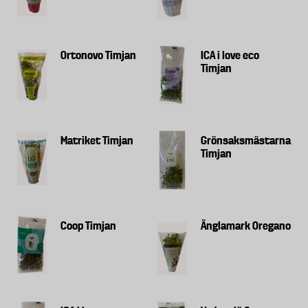
Ortonovo Timjan
ICA i love eco
Timjan
Matriket Timjan
Grönsaksmästarna
Timjan
Coop Timjan
Änglamark Oregano