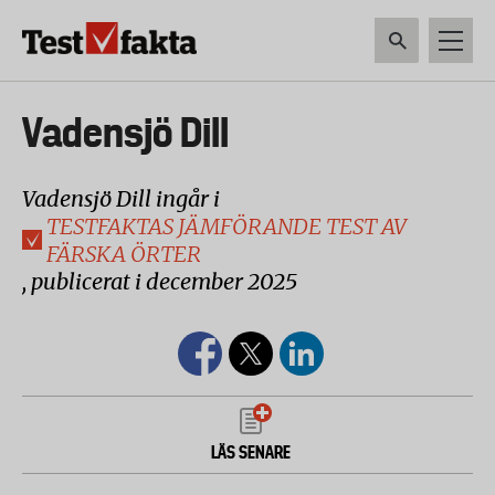
Hoppa
till
huvudinnehåll
HEM & HUSHÅLL
TEKNIK
LIVSMEDEL
VERKTYG & TRÄDGÅRDSREDSK
Huvudmeny
Vadensjö Dill
ny
Vadensjö Dill ingår i
TESTFAKTAS JÄMFÖRANDE TEST AV
FÄRSKA ÖRTER
, publicerat i december 2025
LÄS SENARE