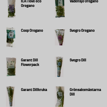
ICA i love eco
Vadensjö Oregano
Oregano
Coop Oregano
Svegro Oregano
Garant Dill
Svegro Dill
Flowerpack
Garant Dillkruka
Grönsaksmästarna
Dill