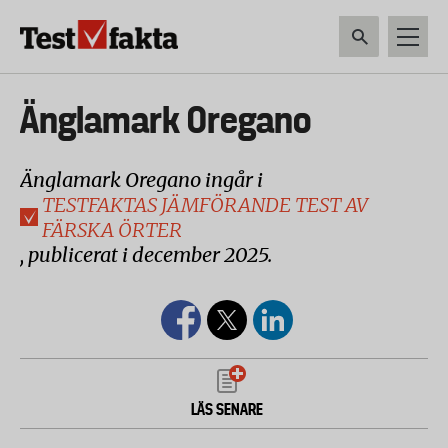
Hoppa
till
huvudinnehåll
HEM & HUSHÅLL
TEKNIK
LIVSMEDEL
VERKTYG & TRÄDGÅRDSREDSK
Huvudmeny
Änglamark Oregano
ny
Änglamark Oregano ingår i
TESTFAKTAS JÄMFÖRANDE TEST AV
FÄRSKA ÖRTER
, publicerat i december 2025.
LÄS SENARE