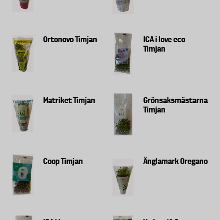
Ortonovo Timjan
ICA i love eco
Timjan
Matriket Timjan
Grönsaksmästarna
Timjan
Coop Timjan
Änglamark Oregano