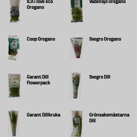
ICA i love eco
Vadensjö Oregano
Oregano
Coop Oregano
Svegro Oregano
Garant Dill
Svegro Dill
Flowerpack
Garant Dillkruka
Grönsaksmästarna
Dill