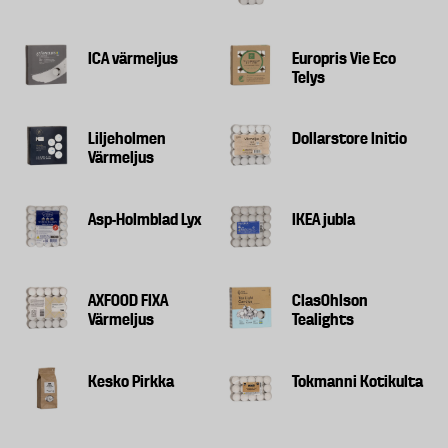
ICA värmeljus
Europris Vie Eco
Telys
Liljeholmen
Dollarstore Initio
Värmeljus
Asp-Holmblad Lyx
IKEA jubla
AXFOOD FIXA
ClasOhlson
Värmeljus
Tealights
Kesko Pirkka
Tokmanni Kotikulta