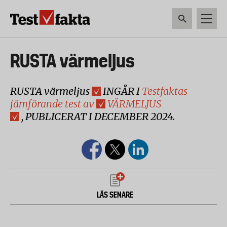
Hoppa
till
huvudinnehåll
HEM & HUSHÅLL
TEKNIK
LIVSMEDEL
VERKTYG & TRÄDGÅRDSREDSK
Huvudmeny
RUSTA värmeljus
ny
RUSTA värmeljus
INGÅR I
Testfaktas
jämförande test av
VÄRMELJUS
, PUBLICERAT I DECEMBER 2024.
LÄS SENARE