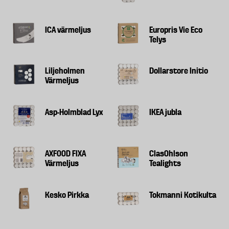
ICA värmeljus
Europris Vie Eco
Telys
Liljeholmen
Dollarstore Initio
Värmeljus
Asp-Holmblad Lyx
IKEA jubla
AXFOOD FIXA
ClasOhlson
Värmeljus
Tealights
Kesko Pirkka
Tokmanni Kotikulta