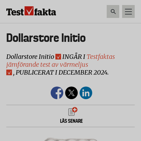
Hoppa
till
huvudinnehåll
HEM & HUSHÅLL
TEKNIK
LIVSMEDEL
VERKTYG & TRÄDGÅRDSREDSK
Huvudmeny
Dollarstore Initio
ny
Dollarstore Initio
INGÅR I
Testfaktas
jämförande test av värmeljus
, PUBLICERAT I DECEMBER 2024.
LÄS SENARE