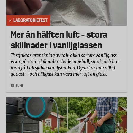
Lågans stabilitet
En rörlig fläkt flyttades gradvis mot tända värmeljus
tills de slocknade av vinddraget, varefter
LABORATORIETEST
vindhastigheten mättes i det läget med hjälp av en
vindmätare.
Mer än hälften luft – stora
skillnader i vaniljglassen
Sotning
Ett tänt värmeljus placerades i ett stativ med en
Testfaktas granskning av tolv olika sorters vaniljglass
glasskiva ovanför. Efter 1 minuts förbränning
visar på stora skillnader i både innehåll, smak, och hur
utvärderades sotrester på glaset.
man fått till själva vaniljsmaken. Dyrast är inte alltid
godast – och billigast kan vara mer luft än glass.
19 JUNI