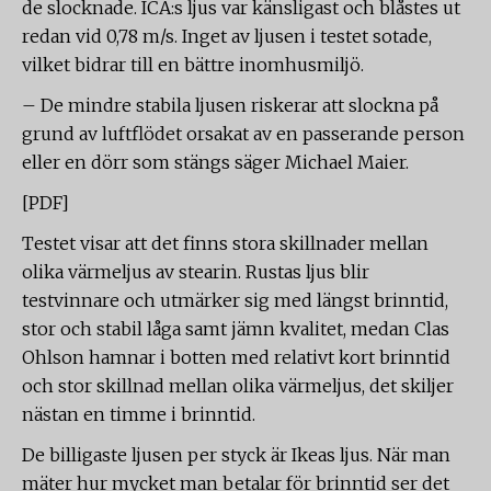
de slocknade. ICA:s ljus var känsligast och blåstes ut
redan vid 0,78 m/s. Inget av ljusen i testet sotade,
vilket bidrar till en bättre inomhusmiljö.
– De mindre stabila ljusen riskerar att slockna på
grund av luftflödet orsakat av en passerande person
eller en dörr som stängs säger Michael Maier.
[PDF]
Testet visar att det finns stora skillnader mellan
olika värmeljus av stearin. Rustas ljus blir
testvinnare och utmärker sig med längst brinntid,
stor och stabil låga samt jämn kvalitet, medan Clas
Ohlson hamnar i botten med relativt kort brinntid
och stor skillnad mellan olika värmeljus, det skiljer
nästan en timme i brinntid.
De billigaste ljusen per styck är Ikeas ljus. När man
mäter hur mycket man betalar för brinntid ser det