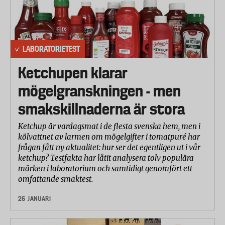
LABORATORIETEST
Ketchupen klarar
mögelgranskningen - men
smakskillnaderna är stora
Ketchup är vardagsmat i de flesta svenska hem, men i
kölvattnet av larmen om mögelgifter i tomatpuré har
frågan fått ny aktualitet: hur ser det egentligen ut i vår
ketchup? Testfakta har låtit analysera tolv populära
märken i laboratorium och samtidigt genomfört ett
omfattande smaktest.
26 JANUARI