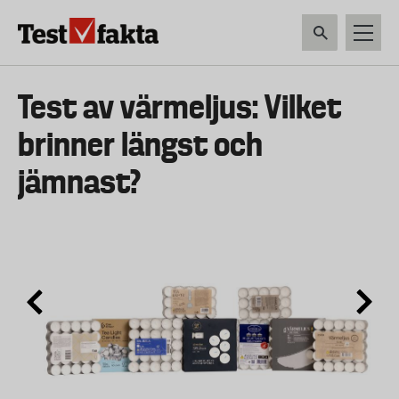
Hoppa
till
huvudinnehåll
HEM & HUSHÅLL
TEKNIK
LIVSMEDEL
VERKTYG & TRÄDGÅRDSREDSK
Huvudmeny
Test av värmeljus: Vilket
ny
brinner längst och
jämnast?