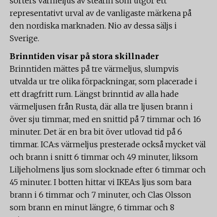
sorters värmeljus av stearin som utgör ett
representativt urval av de vanligaste märkena på
den nordiska marknaden. Nio av dessa säljs i
Sverige.
Brinntiden visar på stora skillnader
Brinntiden mättes på tre värmeljus, slumpvis
utvalda ur tre olika förpackningar, som placerade i
ett dragfritt rum. Längst brinntid av alla hade
värmeljusen från Rusta, där alla tre ljusen brann i
över sju timmar, med en snittid på 7 timmar och 16
minuter. Det är en bra bit över utlovad tid på 6
timmar. ICA:s värmeljus presterade också mycket väl
och brann i snitt 6 timmar och 49 minuter, liksom
Liljeholmens ljus som slocknade efter 6 timmar och
45 minuter. I botten hittar vi IKEA:s ljus som bara
brann i 6 timmar och 7 minuter, och Clas Olsson
som brann en minut längre, 6 timmar och 8