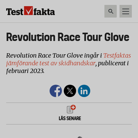
Hoppa
till
huvudinnehåll
HEM & HUSHÅLL
TEKNIK
LIVSMEDEL
VERKTYG & TRÄDGÅRDSREDSK
Huvudmeny
Revolution Race Tour Glove
ny
Revolution Race Tour Glove ingår i
Testfaktas
jämförande test av skidhandskar
, publicerat i
februari 2023.
LÄS SENARE