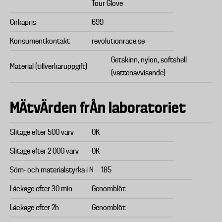
Tour Glove
Cirkapris
699
Konsumentkontakt
revolutionrace.se
Getskinn, nylon, softshell
Material (tillverkaruppgift)
(vattenavvisande)
MÄtvÄrden frÅn laboratoriet
Slitage efter 500 varv
OK
Slitage efter 2 000 varv
OK
Söm- och materialstyrka i N
185
Läckage efter 30 min
Genomblöt
Läckage efter 2h
Genomblöt