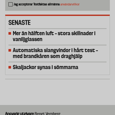
Jag accepterar Testfaktas allmänna
användarvillkor
SENASTE
Mer än hälften luft – stora skillnader i
vaniljglassen
Automatiska slangvindor i hårt test –
med brandkåren som draghjälp
Skaljackor synas i sömmarna
Ansvarig utgivare
Bengt Vernberg