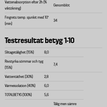
Vattenabsorption efter 2h (%
Genomblöt
viktökning)
Fingrets temp. sjunkit med 10°
34
(min)
Testresultat betyg 1-10
Slitagetålighet (15%)
8,0
Rivstyrka sömmar och tyg
7,4
(15%)
Vattentäthet (30%)
2,8
Värmeisolation (40%)
6,0
TOTALBETYG (100%)
5,6
Tålig men sämre