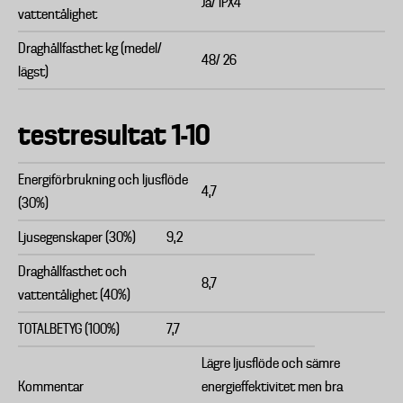
Ja/ IPX4
vattentålighet
Draghållfasthet kg (medel/
48/ 26
lägst)
testresultat 1-10
Energiförbrukning och ljusflöde
4,7
(30%)
Ljusegenskaper (30%)
9,2
Draghållfasthet och
8,7
vattentålighet (40%)
TOTALBETYG (100%)
7,7
Lägre ljusflöde och sämre
Kommentar
energieffektivitet men bra