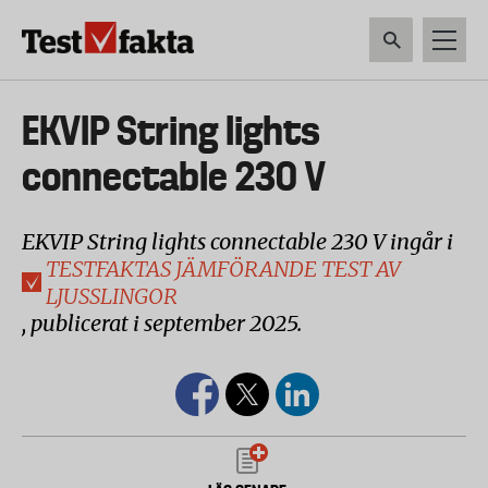
Hoppa
till
huvudinnehåll
HEM & HUSHÅLL
TEKNIK
LIVSMEDEL
VERKTYG & TRÄDGÅRDSREDSK
Huvudmeny
EKVIP String lights
ny
connectable 230 V
EKVIP String lights connectable 230 V ingår i
TESTFAKTAS JÄMFÖRANDE TEST AV
LJUSSLINGOR
, publicerat i september 2025.