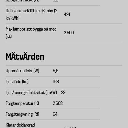
Uppgiven effekt (W)
9.2
Driftkostnad/100 m i 6 mån (2
491
kr/kWh)
Max lampor att bygga på med
2 500
(st)
MÄtvÄrden
Uppmätt effekt (W)
5,8
Ljusflöde (lm)
168
Ljus/ energieffektivitet (lm/W)
29
Färgtemperatur (K)
2 608
Färgåtergivning (Rf)
64
Klarar deklarerad