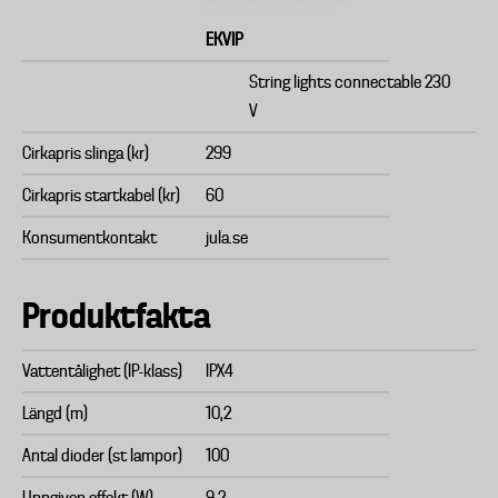
EKVIP
String lights connectable 230
V
Cirkapris slinga (kr)
299
Cirkapris startkabel (kr)
60
Konsumentkontakt
jula.se
Produktfakta
Vattentålighet (IP-klass)
IPX4
Längd (m)
10,2
Antal dioder (st lampor)
100