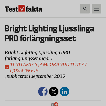
Hoppa
till
huvudinnehåll
HEM & HUSHÅLL
TEKNIK
LIVSMEDEL
VERKTYG & TRÄDGÅRDSREDSK
Huvudmeny
Bright Lighting Ljusslinga
ny
PRO förlängningsset
Bright Lighting Ljusslinga PRO
förlängningsset ingår i
TESTFAKTAS JÄMFÖRANDE TEST AV
LJUSSLINGOR
, publicerat i september 2025.