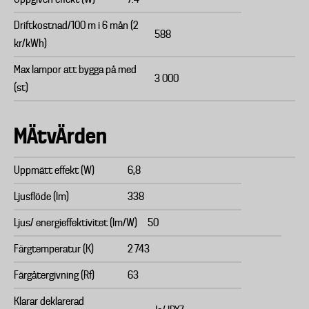
Driftkostnad/100 m i 6 mån (2
588
kr/kWh)
Max lampor att bygga på med
3 000
(st)
MÄtvÄrden
Uppmätt effekt (W)
6,8
Ljusflöde (lm)
338
Ljus/ energieffektivitet (lm/W)
50
Färgtemperatur (K)
2 743
Färgåtergivning (Rf)
63
Klarar deklarerad