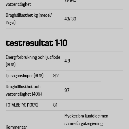
Ja/ IPX7
vattentålighet
Draghållfasthet kg (medel/
43/ 30
lägst)
testresultat 1-10
Energiförbrukning och ljusflöde
4,9
(30%)
Ljusegenskaper (30%)
9,2
Draghållfasthet och
9,7
vattentålighet (40%)
TOTALBETYG (100%)
8,1
Mycket bra ljusfölde men
sämre färgåtergivning.
Kommentar