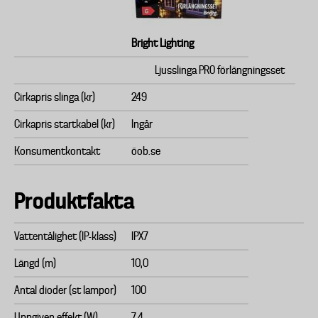
Bright Lighting
Ljusslinga PRO förlängningsset
Cirkapris slinga (kr)
249
Cirkapris startkabel (kr)
Ingår
Konsumentkontakt
öob.se
Produktfakta
Vattentålighet (IP-klass)
IPX7
Längd (m)
10,0
Antal dioder (st lampor)
100
Uppgiven effekt (W)
7.4