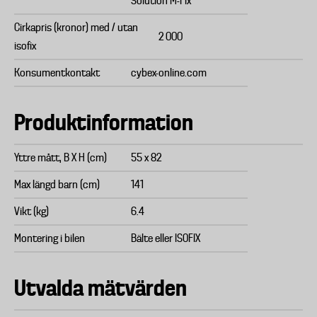
Solution M-Fix
Cirkapris (kronor) med / utan
2 000
isofix
Konsumentkontakt
cybex-online.com
Produktinformation
Yttre mått, B X H (cm)
55 x 82
Max längd barn (cm)
141
Vikt (kg)
6.4
Montering i bilen
Bälte eller ISOFIX
Utvalda mätvärden