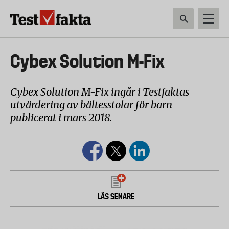
Hoppa
till
huvudinnehåll
HEM & HUSHÅLL
TEKNIK
LIVSMEDEL
VERKTYG & TRÄDGÅRDSREDSK
Huvudmeny
Cybex Solution M-Fix
ny
Cybex Solution M-Fix ingår i Testfaktas
utvärdering av bältesstolar för barn
publicerat i mars 2018.
LÄS SENARE