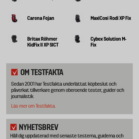
Carena Fejan
MaxiCosi Rodi XP Fix
Britax Röhmer
Cybex Solution M-
KidFix II XP SICT
Fix
OM TESTFAKTA
Sedan 2001 har Testfakta underlättat köpbeslut och
påverkat tillverkare genom oberoende tester, guider och
journalistik.
Läs mer om Testfakta.
NYHETSBREV
Håll dig uppdaterad med senaste testerna, guiderna och