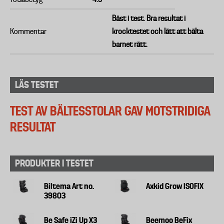
Bäst i test. Bra resultat i
Kommentar
krocktestet och lätt att bälta
barnet rätt.
LÄS TESTET
TEST AV BÄLTESSTOLAR GAV MOTSTRIDIGA
RESULTAT
PRODUKTER I TESTET
Biltema Art no.
Axkid Grow ISOFIX
39803
Be Safe iZi Up X3
Beemoo BeFix