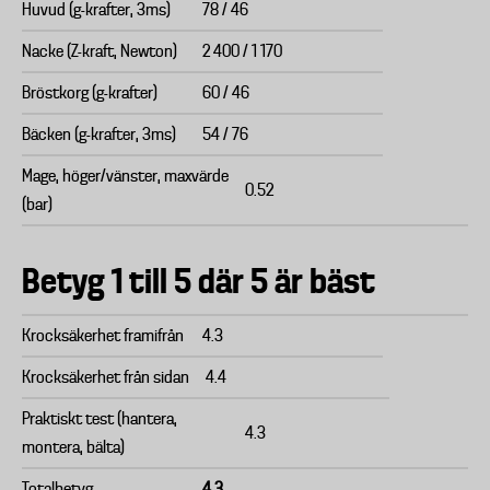
Huvud (g-krafter, 3ms)
78 / 46
Nacke (Z-kraft, Newton)
2 400 / 1 170
Bröstkorg (g-krafter)
60 / 46
Bäcken (g-krafter, 3ms)
54 / 76
Mage, höger/vänster, maxvärde
0.52
(bar)
Betyg 1 till 5 där 5 är bäst
Krocksäkerhet framifrån
4.3
Krocksäkerhet från sidan
4.4
Praktiskt test (hantera,
4.3
montera, bälta)
Totalbetyg
4.3