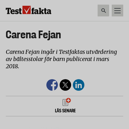
Hoppa
till
huvudinnehåll
HEM & HUSHÅLL
TEKNIK
LIVSMEDEL
VERKTYG & TRÄDGÅRDSREDSK
Huvudmeny
Carena Fejan
ny
Carena Fejan ingår i Testfaktas utvärdering
av bältesstolar för barn publicerat i mars
2018.
LÄS SENARE