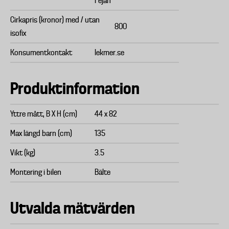
Fejan
Cirkapris (kronor) med / utan
800
isofix
Konsumentkontakt
lekmer.se
Produktinformation
Yttre mått, B X H (cm)
44 x 82
Max längd barn (cm)
135
Vikt (kg)
3.5
Montering i bilen
Bälte
Utvalda mätvärden