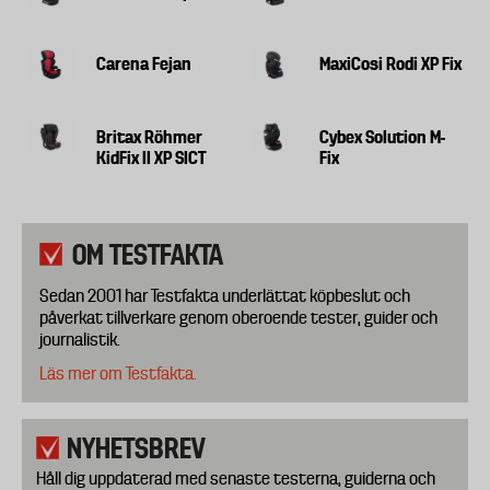
Carena Fejan
MaxiCosi Rodi XP Fix
Britax Röhmer
Cybex Solution M-
KidFix II XP SICT
Fix
OM TESTFAKTA
Sedan 2001 har Testfakta underlättat köpbeslut och
påverkat tillverkare genom oberoende tester, guider och
journalistik.
Läs mer om Testfakta.
NYHETSBREV
Håll dig uppdaterad med senaste testerna, guiderna och