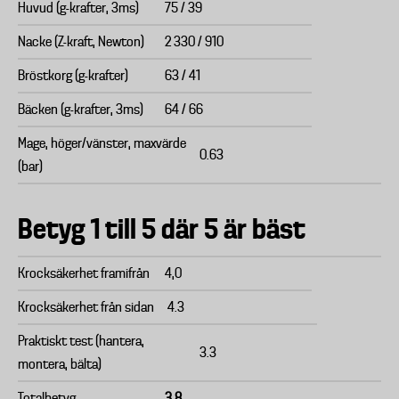
Huvud (g-krafter, 3ms)
75 / 39
Nacke (Z-kraft, Newton)
2 330 / 910
Bröstkorg (g-krafter)
63 / 41
Bäcken (g-krafter, 3ms)
64 / 66
Mage, höger/vänster, maxvärde
0.63
(bar)
Betyg 1 till 5 där 5 är bäst
Krocksäkerhet framifrån
4,0
Krocksäkerhet från sidan
4.3
Praktiskt test (hantera,
3.3
montera, bälta)
Totalbetyg
3.8