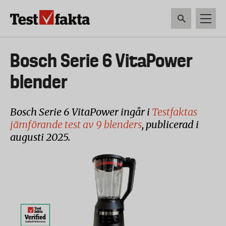
Hoppa
till
huvudinnehåll
HEM & HUSHÅLL
TEKNIK
LIVSMEDEL
VERKTYG & TRÄDGÅRDSREDSK
Huvudmeny
Bosch Serie 6 VitaPower
ny
blender
Bosch Serie 6 VitaPower ingår i
Testfaktas
jämförande test av 9 blenders
, publicerad i
augusti 2025.