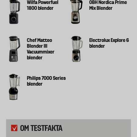
Wilfa Powerfuel
OBH Nordica Prime
1800 blender
Mix Blender
Chef Matteo
Electrolux Explore 6
Blender III
blender
Vacuummixer
blender
Philips 7000 Series
blender
OM TESTFAKTA