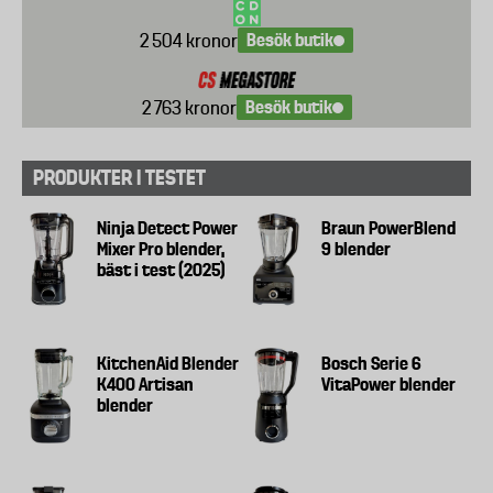
Besök butik
2 504 kronor
Besök butik
2 763 kronor
PRODUKTER I TESTET
Ninja Detect Power
Braun PowerBlend
Mixer Pro blender,
9 blender
bäst i test (2025)
KitchenAid Blender
Bosch Serie 6
K400 Artisan
VitaPower blender
blender