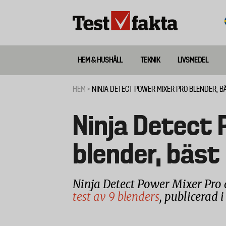
Hoppa
till
huvudinnehåll
HEM & HUSHÅLL
TEKNIK
LIVSMEDEL
Huvudmeny
ny
HEM
NINJA DETECT POWER MIXER PRO BLENDER, BÄS
Länkstig
Ninja Detect 
blender, bäst 
Ninja Detect Power Mixer Pro 
test av 9 blenders
, publicerad 