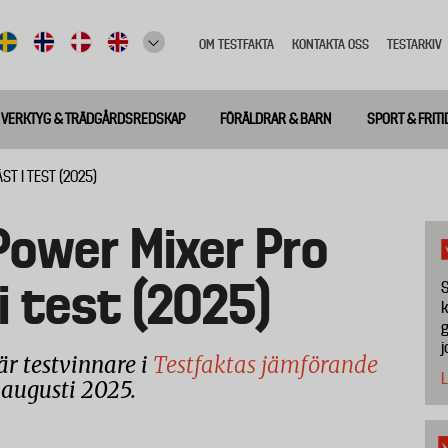
OM TESTFAKTA
KONTAKTA OSS
TESTARKIV
Top
meny
VERKTYG & TRÄDGÅRDSREDSKAP
FÖRÄLDRAR & BARN
SPORT & FRITI
T I TEST (2025)
Power Mixer Pro
i test (2025)
S
k
g
j
är testvinnare i
Testfaktas jämförande
L
i augusti 2025.