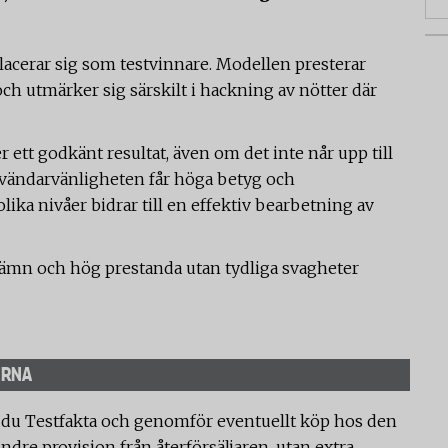
 placerar sig som testvinnare. Modellen presterar
 utmärker sig särskilt i hackning av nötter där
tt godkänt resultat, även om det inte når upp till
nvändarvänligheten får höga betyg och
ika nivåer bidrar till en effektiv bearbetning av
ämn och hög prestanda utan tydliga svagheter
ERNA
 du Testfakta och genomför eventuellt köp hos den
ndre provision från återförsäljaren, utan extra