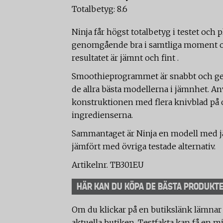
Totalbetyg: 8.6
Ninja får högst totalbetyg i testet och
genomgående bra i samtliga moment och
resultatet är jämnt och fint .
Smoothieprogrammet är snabbt och ger e
de allra bästa modellerna i jämnhet. A
konstruktionen med flera knivblad på ol
ingredienserna.
Sammantaget är Ninja en modell med j
jämfört med övriga testade alternativ.
Artikelnr. TB301EU
HÄR KAN DU KÖPA DE BÄSTA PRODUKT
Om du klickar på en butikslänk lämnar
aktuella butiken. Testfakta kan få en mi