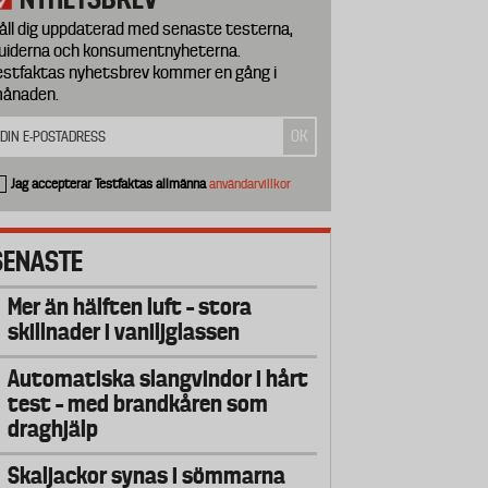
åll dig uppdaterad med senaste testerna,
uiderna och konsumentnyheterna.
estfaktas nyhetsbrev kommer en gång i
ånaden.
Jag accepterar Testfaktas allmänna
användarvillkor
SENASTE
Mer än hälften luft – stora
skillnader i vaniljglassen
Automatiska slangvindor i hårt
test – med brandkåren som
draghjälp
Skaljackor synas i sömmarna