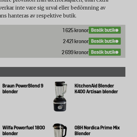
verkar inte vare sig urval eller bedömning av
ans hanteras av respektive butik.
Besök butik
1 625 kronor
Besök butik
2 421 kronor
Besök butik
2 699 kronor
Braun PowerBlend 9
KitchenAid Blender
blender
K400 Artisan blender
Wilfa Powerfuel 1800
OBH Nordica Prime Mix
blender
Blender