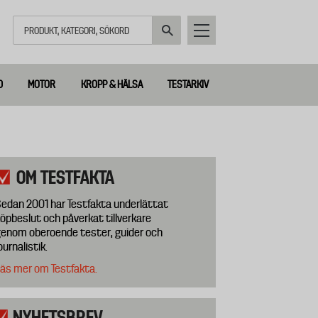
Sök
D
MOTOR
KROPP & HÄLSA
TESTARKIV
OM TESTFAKTA
edan 2001 har Testfakta underlättat
öpbeslut och påverkat tillverkare
enom oberoende tester, guider och
ournalistik.
äs mer om Testfakta.
NYHETSBREV