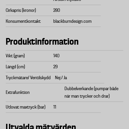
Cirkapris (kronor)
280
Konsumentkontakt
blackburndesign.com
Produktinformation
Vikt (gram)
140
Längd (cm)
29
Tryckmätare/ Ventilskydd
Nej / Ja
Dubbelverkande (pumpar både
Extrafunktion
när man trycker och drar)
Utlovat maxtryck (bar)
11
Utvalda mätvärden