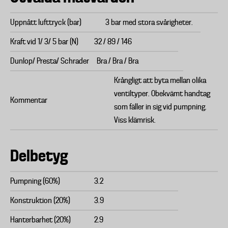
Uppnått lufttryck (bar)
3 bar med stora svårigheter.
Kraft vid 1/ 3/ 5 bar (N)
32 / 89 / 146
Dunlop/ Presta/ Schrader
Bra / Bra / Bra
Krångligt att byta mellan olika
ventiltyper. Obekvämt handtag
Kommentar
som fäller in sig vid pumpning.
Viss klämrisk.
Delbetyg
Pumpning (60%)
3.2
Konstruktion (20%)
3.9
Hanterbarhet (20%)
2.9