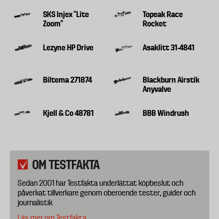
SKS Injex "Lite
Topeak Race
Zoom"
Rocket
Lezyne HP Drive
Asaklitt 31-4841
Biltema 271874
Blackburn Airstik
Anyvalve
Kjell & Co 48781
BBB Windrush
OM TESTFAKTA
Sedan 2001 har Testfakta underlättat köpbeslut och
påverkat tillverkare genom oberoende tester, guider och
journalistik.
Läs mer om Testfakta.