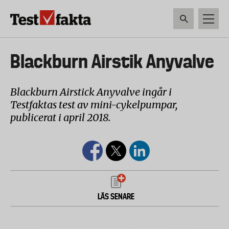
Hoppa
till
huvudinnehåll
HEM & HUSHÅLL
TEKNIK
LIVSMEDEL
VERKTYG & TRÄDGÅRDSREDSK
Huvudmeny
Blackburn Airstik Anyvalve
ny
Blackburn Airstick Anyvalve ingår i
Testfaktas test av mini-cykelpumpar,
publicerat i april 2018.
LÄS SENARE