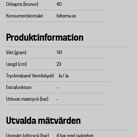
Cirkapris (kronor)
40
Konsumentkontakt
biltema.se
Produktinformation
Vikt (gram)
141
Längd (cm)
23
Tryckmätare/ Ventilskydd
Ja / Ja
Extrafunktion
–
Utlovat maxtryck (bar)
–
Utvalda mätvärden
Uppnått lufttryck (bar)
4 bar med svårighet