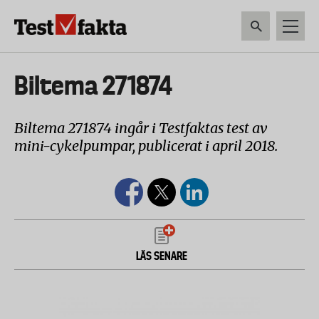
Hoppa
till
huvudinnehåll
HEM & HUSHÅLL
TEKNIK
LIVSMEDEL
VERKTYG & TRÄDGÅRDSREDSK
Huvudmeny
Biltema 271874
ny
Biltema 271874 ingår i Testfaktas test av
mini-cykelpumpar, publicerat i april 2018.
LÄS SENARE