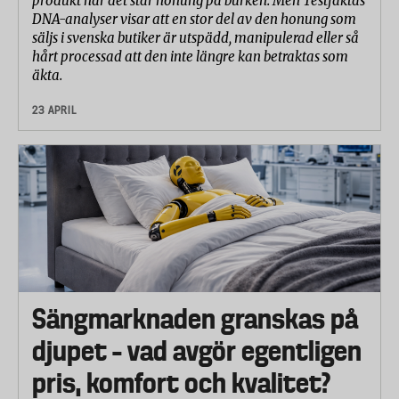
produkt när det står honung på burken. Men Testfaktas
DNA-analyser visar att en stor del av den honung som
säljs i svenska butiker är utspädd, manipulerad eller så
hårt processad att den inte längre kan betraktas som
äkta.
23 APRIL
Sängmarknaden granskas på
djupet – vad avgör egentligen
pris, komfort och kvalitet?