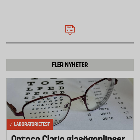
olika momenten getts följande vikt:
Detektionsförmåga 60 procent, nollställning 15
procent och känslighet för blåshastighet 25 procent.
FLER NYHETER
LABORATORIETEST
Optoco Clario glasögonlinser