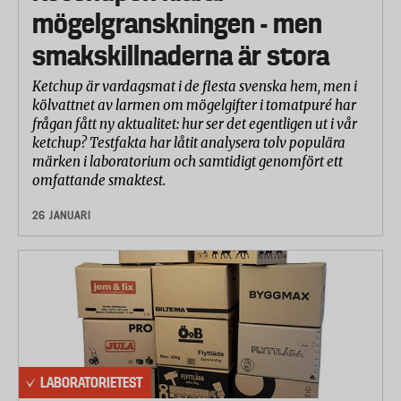
mögelgranskningen - men
smakskillnaderna är stora
Ketchup är vardagsmat i de flesta svenska hem, men i
kölvattnet av larmen om mögelgifter i tomatpuré har
frågan fått ny aktualitet: hur ser det egentligen ut i vår
ketchup? Testfakta har låtit analysera tolv populära
märken i laboratorium och samtidigt genomfört ett
omfattande smaktest.
26 JANUARI
LABORATORIETEST