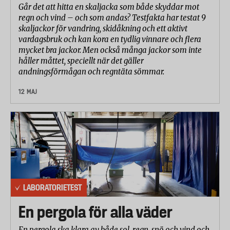
Går det att hitta en skaljacka som både skyddar mot
regn och vind – och som andas? Testfakta har testat 9
skaljackor för vandring, skidåkning och ett aktivt
vardagsbruk och kan kora en tydlig vinnare och flera
mycket bra jackor. Men också många jackor som inte
håller måttet, speciellt när det gäller
andningsförmågan och regntäta sömmar.
12 MAJ
LABORATORIETEST
En pergola för alla väder
En pergola ska klara av både sol, regn, snö och vind och