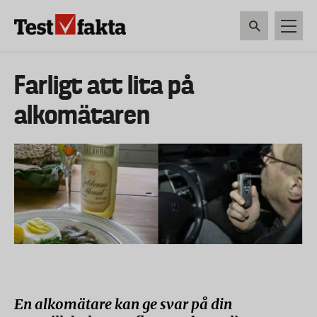
Hoppa
till
huvudinnehåll
HEM & HUSHÅLL
TEKNIK
LIVSMEDEL
VERKTYG & TRÄDGÅRDSREDSK
Huvudmeny
Farligt att lita på
ny
alkomätaren
En alkomätare kan ge svar på din