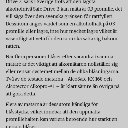
Drive 2, säljs i Sverige trots att den lägsta
alkoholnivå Safe Drive 2 kan mäta är 0,3 promille, det
vill säga över den svenska gränsen för rattfylleri.
Dessutom anges värdet som en alkoholhalt på 0,3
promille eller lägre, inte hur mycket lägre vilket är
väsentligt att veta för den som ska sätta sig bakom
ratten.
När flera personer blåser efter varandra i samma
mätare är det viktigt att alkomätaren nollställer sig
eller rensar systemet mellan de olika blåsningarna.
Två av de testade mätarna - AlcoSafe KX-168 och
Alcotector Alkopro-A1 – är klart sämre än övriga på
att göra detta.
Flera av mätarna är dessutom känsliga för
blåsstyrka, vilket innebär att den uppmätta
promillehalten kan variera beroende hur starkt en
person blåser.