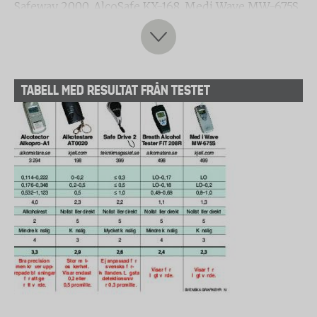
Safeway 2000, AlcoSafe KX-168, Medi Wave MW-675S,
Mini Alcohol Tester, Safe Drive 2, Alkotestare
AT0020, Breath Alcohol Tester FiT 208R och
Alcotector Alkopro-A1.
TABELL MED RESULTAT FRÅN TESTET
Detektionsförmågan testades
vid
alkoholkoncentrationer i utandningsluften
motsvarande en alkoholhalt i blodet på 0,1, 0,2, 0,3
och 1,0 promille. Varje alkomätare har testats tio
gånger på varje nivå med återhämtningstid mellan
varje mätning.
För att testa hur pass känsliga mätarna är för
blåsstyrka genomfördes testerna med både
hög och
låg blåsstyrka
.
För att få fram ett
totalbetyg
har resultaten från de