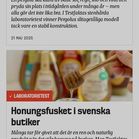
pryda sin plats i trädgården under många år – men
alla gör det inte lika bra. I Testfaktas stenhårda
laboratorietest vinner Pergolux slitagetåliga modell
tack vare en stabil konstruktion.
21 MAJ 2025
LABORATORIETEST
Honungsfusket i svenska
butiker
Många tar för givet att det är en ren och naturlig