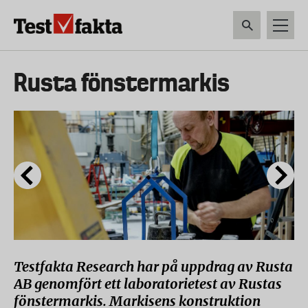
Hoppa
till
huvudinnehåll
HEM & HUSHÅLL
TEKNIK
LIVSMEDEL
VERKTYG & TRÄDGÅRDSREDSK
Huvudmeny
Rusta fönstermarkis
ny
Testfakta Research har på uppdrag av Rusta
AB genomfört ett laboratorietest av Rustas
fönstermarkis. Markisens konstruktion