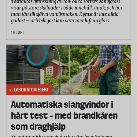
Testfaktas granskning av tolv olika sorters vaniljglass
visar på stora skillnader i både innehåll, smak, och hur
man fått till själva vaniljsmaken. Dyrast är inte alltid
godast – och billigast kan vara mer luft än glass.
19 JUNI
LABORATORIETEST
Automatiska slangvindor i
hårt test – med brandkåren
som draghjälp
En automatisk slangvinda ska göra bevattningen