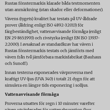
Rustas fönstermarkis klarade båda testmomenten
utan anmärkning (utan skador eller deformationer).
Vävens (tygets) kvalitet har testats på UV-åldrade
prover (åldring enligt ISO 4892-3:2013) för
färgbeständighet, vattenavvisande förmåga (enligt
EN 29 865:1993) och rivstyrka (enligt EN ISO 13937-
2:2000). I avsaknad av standardkrav har väven i
Rustas fönstermarkis testats och jämförts med
väven från två jämförbara markisfabrikat (Bauhaus
och Sunoff).
Innan testerna exponerades vävproverna med
kraftigt UV-ljus (UVA 340) i totalt 21 dygn för att
simulera en längre tids exponering i solljus.
Vattenavvisande förmåga
Proverna utsattes för regn i 10 minuter varefter
väven utvärderades för vattenabsorption (hur