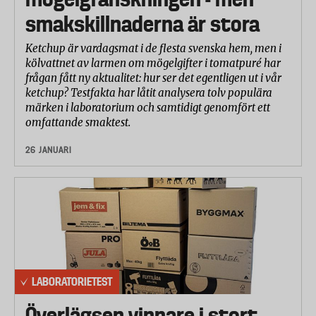
smakskillnaderna är stora
Ketchup är vardagsmat i de flesta svenska hem, men i
kölvattnet av larmen om mögelgifter i tomatpuré har
frågan fått ny aktualitet: hur ser det egentligen ut i vår
ketchup? Testfakta har låtit analysera tolv populära
märken i laboratorium och samtidigt genomfört ett
omfattande smaktest.
26 JANUARI
LABORATORIETEST
Överlägsen vinnare i stort