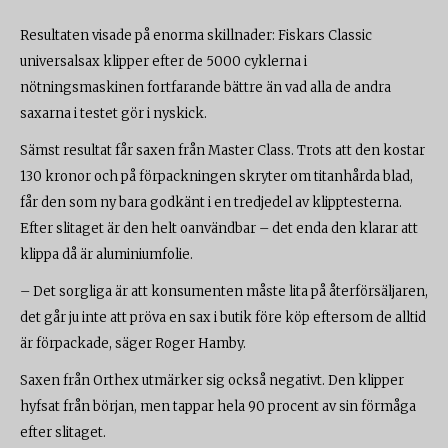
Resultaten visade på enorma skillnader: Fiskars Classic
universalsax klipper efter de 5000 cyklerna i
nötningsmaskinen fortfarande bättre än vad alla de andra
saxarna i testet gör i nyskick.
Sämst resultat får saxen från Master Class. Trots att den kostar
130 kronor och på förpackningen skryter om titanhårda blad,
får den som ny bara godkänt i en tredjedel av klipptesterna.
Efter slitaget är den helt oanvändbar – det enda den klarar att
klippa då är aluminiumfolie.
– Det sorgliga är att konsumenten måste lita på återförsäljaren,
det går ju inte att pröva en sax i butik före köp eftersom de alltid
är förpackade, säger Roger Hamby.
Saxen från Orthex utmärker sig också negativt. Den klipper
hyfsat från början, men tappar hela 90 procent av sin förmåga
efter slitaget.