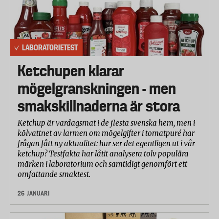
LABORATORIETEST
Ketchupen klarar
mögelgranskningen - men
smakskillnaderna är stora
Ketchup är vardagsmat i de flesta svenska hem, men i
kölvattnet av larmen om mögelgifter i tomatpuré har
frågan fått ny aktualitet: hur ser det egentligen ut i vår
ketchup? Testfakta har låtit analysera tolv populära
märken i laboratorium och samtidigt genomfört ett
omfattande smaktest.
26 JANUARI