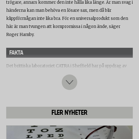
trögare, annars kommer den inte hålla lika länge. Är man svag i
händerna kan man behöva en lösare sax, men då blir
klippförmågan inte lika bra. För en universalprodukt som den
här är man tvungen att kompromissa i någon ände, säger
Roger Hamby.
FAKTA
Det brittiska laboratoriet CATRA i Sheffield har på uppdrag av
Testfakta testat åtta olika saxar av universaltyp.
Testet bestod av flera olika delar:
Kippförmåga före och efter slitage
Laboratoriet testade hur bra saxarna klippte i sjutton olika typer
FLER NYHETER
av material. För varje material undersöktes klippförmågan på
ett antal olika ställen på bladen. Saxarna utsattes sedan för
nötning och öppnades och stängdes 5000 gånger i en maskin.
Sedan upprepades klipptestet.