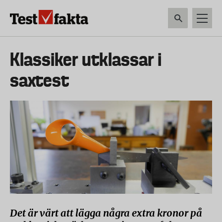
Hoppa
till
huvudinnehåll
HEM & HUSHÅLL
TEKNIK
LIVSMEDEL
VERKTYG & TRÄDGÅRDSREDSK
Huvudmeny
Klassiker utklassar i
ny
saxtest
Det är värt att lägga några extra kronor på