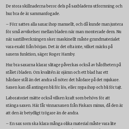
De stora skillnaderna beror dels på saxbladens utformning och
hur bra de är sammanfogade.
– Förr sattes alla saxar ihop manuellt, och då kunde man justera
för små avvikelser mellan bladen när man monterade dem. Nu
när saxtillverkningen sker maskinellt måste grundmaterialet
vara exakt från början. Det är det ofta inte, vilket märks på
saxens funktion, säger Roger Hamby.
Hur bra saxarna klarar slitage påverkas också av hårdheten på
stålet i bladen. Om kvalitén är ojämn och ett blad har ett
hårdare stål än det andra så nöter det hårdare på det mjukare.
Saxen kan då antingen bli för lös, eller nypa ihop och bli för tajt.
Laboratoriet mätte också vilken kraft som behövs för att
stänga saxen. Här får vinnarsaxen från Fiskars minus, då den är
att den är betydligt trögare än de andra.
– En sax som ska klara många olika material måste vara lite