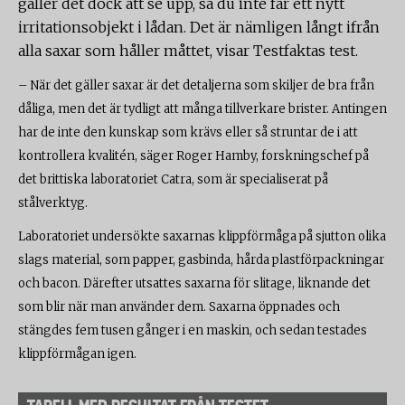
gäller det dock att se upp, så du inte får ett nytt
irritationsobjekt i lådan. Det är nämligen långt ifrån
alla saxar som håller måttet, visar Testfaktas test.
– När det gäller saxar är det detaljerna som skiljer de bra från
dåliga, men det är tydligt att många tillverkare brister. Antingen
har de inte den kunskap som krävs eller så struntar de i att
kontrollera kvalitén, säger Roger Hamby, forskningschef på
det brittiska laboratoriet Catra, som är specialiserat på
stålverktyg.
Laboratoriet undersökte saxarnas klippförmåga på sjutton olika
slags material, som papper, gasbinda, hårda plastförpackningar
och bacon. Därefter utsattes saxarna för slitage, liknande det
som blir när man använder dem. Saxarna öppnades och
stängdes fem tusen gånger i en maskin, och sedan testades
klippförmågan igen.