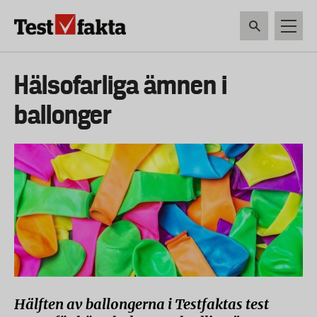
Hoppa
till
huvudinnehåll
HEM & HUSHÅLL
TEKNIK
LIVSMEDEL
VERKTYG & TRÄDGÅRDSREDSK
Huvudmeny
Hälsofarliga ämnen i
ny
ballonger
Hälften av ballongerna i Testfaktas test