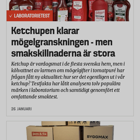
LABORATORIETEST
Ketchupen klarar
mögelgranskningen - men
smakskillnaderna är stora
Ketchup är vardagsmat i de flesta svenska hem, men i
kölvattnet av larmen om mögelgifter i tomatpuré har
frågan fått ny aktualitet: hur ser det egentligen ut i vår
ketchup? Testfakta har låtit analysera tolv populära
märken i laboratorium och samtidigt genomfört ett
omfattande smaktest.
26 JANUARI