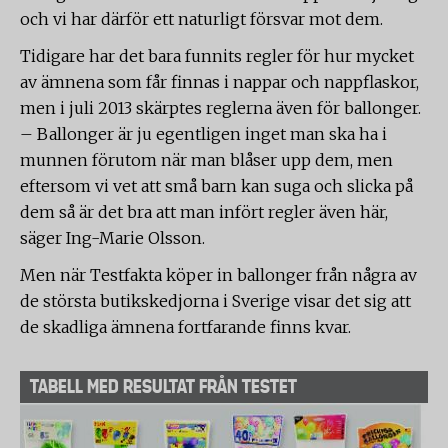
och vi har därför ett naturligt försvar mot dem.
Tidigare har det bara funnits regler för hur mycket
av ämnena som får finnas i nappar och nappflaskor,
men i juli 2013 skärptes reglerna även för ballonger.
– Ballonger är ju egentligen inget man ska ha i
munnen förutom när man blåser upp dem, men
eftersom vi vet att små barn kan suga och slicka på
dem så är det bra att man infört regler även här,
säger Ing-Marie Olsson.
Men när Testfakta köper in ballonger från några av
de största butikskedjorna i Sverige visar det sig att
de skadliga ämnena fortfarande finns kvar.
TABELL MED RESULTAT FRÅN TESTET