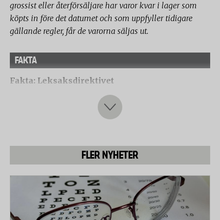
grossist eller återförsäljare har varor kvar i lager som
köpts in före det datumet och som uppfyller tidigare
gällande regler, får de varorna säljas ut.
FAKTA
Fakta: Leksaksdirektivet
I EU:s leksaksdirektiv finns gränsvärden för hur
mycket nitrosaminer (0,05 mg/kg) och nitroserbara
ämnen (1 mg/kg) som får läcka ut från leksaker.
Reglerna gäller leksaker till barn under 36 månader
eller leksaker som är avsedda att stoppas i munnen.
FLER NYHETER
Alla leksaker som har satts ut på EU-marknaden
efter den 20 juli 2013 måste uppfylla
kemikaliekraven i leksaksdirektivet. Om en grossist
eller återförsäljare har varor kvar i lager som köpts
in före det datumet och som uppfyller tidigare