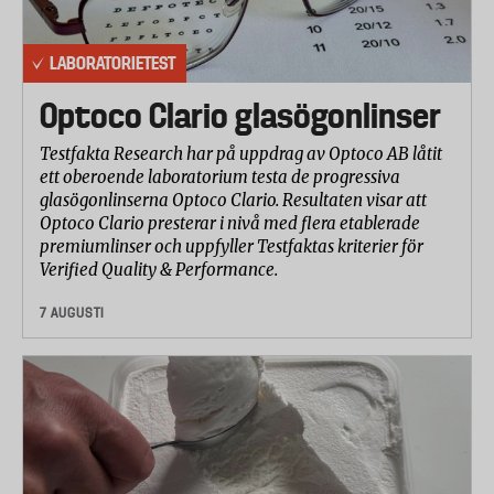
gällande regler, får de varorna säljas ut.
Fakta: Nitrosaminer
LABORATORIETEST
Nitrosaminer är kemiska föreningar som som i
Optoco Clario glasögonlinser
djurförsök visat starkt cancerframkallande effekter.
Att de finns i ballonger beror på att de kan uppstå
Testfakta Research har på uppdrag av Optoco AB låtit
under tillverkningsprocessen då man vill göra
ett oberoende laboratorium testa de progressiva
naturgummi mjukt. Annars anses tobaksrök vara
glasögonlinserna Optoco Clario. Resultaten visar att
Optoco Clario presterar i nivå med flera etablerade
den största källan till nitrosaminer. Ämnena finns
premiumlinser och uppfyller Testfaktas kriterier för
även i rökta livsmedel.
Verified Quality & Performance.
Nitroserbara ämnen är ämnen som kan omvandlas
7 AUGUSTI
till nitrosaminer i kroppen. Denna omvandling sker
framförallt i sura miljöer som exempelvis
magsäcken.
Källa: Livsmedelsverket och
Kemikalieinspektionen.