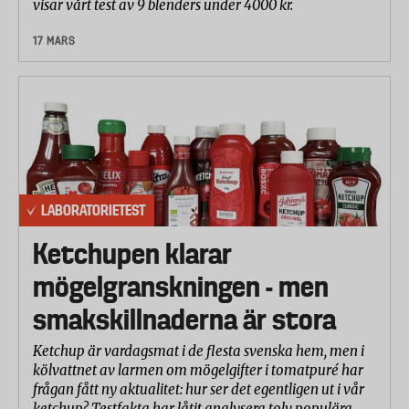
visar vårt test av 9 blenders under 4000 kr.
17 MARS
LABORATORIETEST
Ketchupen klarar
mögelgranskningen - men
smakskillnaderna är stora
Ketchup är vardagsmat i de flesta svenska hem, men i
kölvattnet av larmen om mögelgifter i tomatpuré har
frågan fått ny aktualitet: hur ser det egentligen ut i vår
ketchup? Testfakta har låtit analysera tolv populära