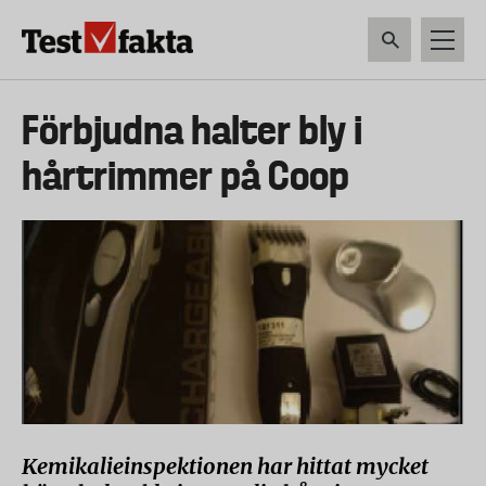
Hoppa
till
huvudinnehåll
HEM & HUSHÅLL
TEKNIK
LIVSMEDEL
VERKTYG & TRÄDGÅRDSREDSK
Huvudmeny
Förbjudna halter bly i
ny
hårtrimmer på Coop
Kemikalieinspektionen har hittat mycket