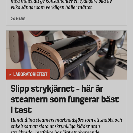
med målet att ge konsumenter en tydligare bild av
vilka sängar som verkligen håller måttet.
24 MARS
LABORATORIETEST
Slipp strykjärnet – här är
steamern som fungerar bäst
i test
Handhållna steamers marknadsförs som ett snabbt och
enkelt sätt att släta ut skrynkliga kläder utan
strykbräda. Testfakta har låtit ett oberoende