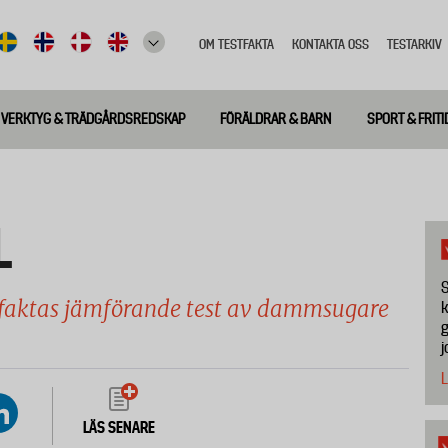
OM TESTFAKTA
KONTAKTA OSS
TESTARKIV
Top
meny
VERKTYG & TRÄDGÅRDSREDSKAP
FÖRÄLDRAR & BARN
SPORT & FRITI
L
S
faktas jämförande test av dammsugare
k
g
j
L
LÄS SENARE