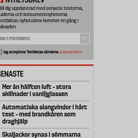
åll dig uppdaterad med senaste testerna,
uiderna och konsumentnyheterna.
estfaktas nyhetsbrev kommer en gång i
ånaden.
Jag accepterar Testfaktas allmänna
användarvillkor
SENASTE
Mer än hälften luft – stora
skillnader i vaniljglassen
Automatiska slangvindor i hårt
test – med brandkåren som
draghjälp
Skaljackor synas i sömmarna