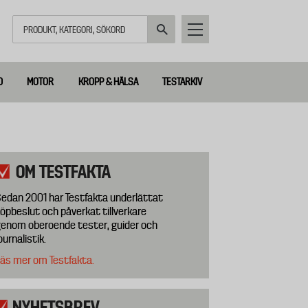
Sök
D
MOTOR
KROPP & HÄLSA
TESTARKIV
OM TESTFAKTA
edan 2001 har Testfakta underlättat
öpbeslut och påverkat tillverkare
enom oberoende tester, guider och
ournalistik.
äs mer om Testfakta.
NYHETSBREV