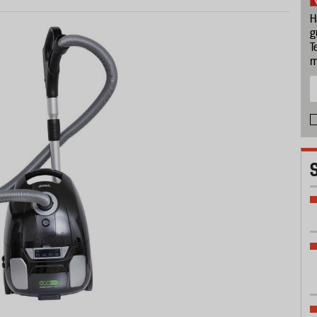
H
g
T
m