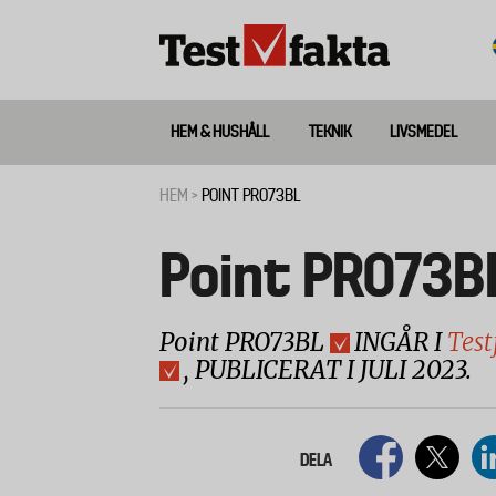
Hoppa
till
huvudinnehåll
HEM & HUSHÅLL
TEKNIK
LIVSMEDEL
Huvudmeny
ny
HEM
POINT PRO73BL
Länkstig
Point PRO73B
Point PRO73BL
INGÅR I
Test
, PUBLICERAT I JULI 2023.
DELA