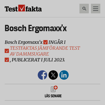
Hoppa
till
huvudinnehåll
HEM & HUSHÅLL
TEKNIK
LIVSMEDEL
VERKTYG & TRÄDGÅRDSREDSK
Huvudmeny
Bosch Ergomaxx'x
ny
Bosch Ergomaxx'x
INGÅR I
TESTFAKTAS JÄMFÖRANDE TEST
AV DAMMSUGARE
, PUBLICERAT I JULI 2023.
LÄS SENARE