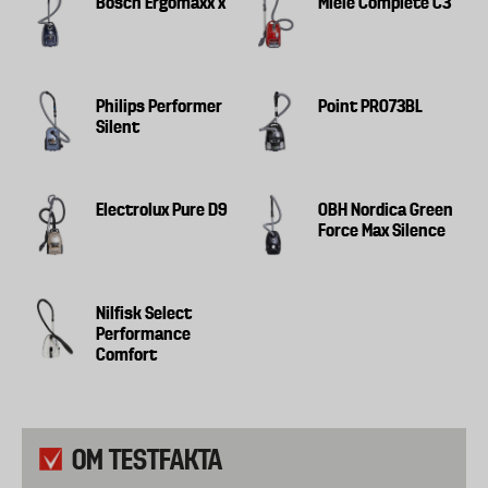
Bosch Ergomaxx'x
Miele Complete C3
Philips Performer
Point PRO73BL
Silent
Electrolux Pure D9
OBH Nordica Green
Force Max Silence
Nilfisk Select
Performance
Comfort
OM TESTFAKTA