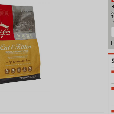
H
g
T
m