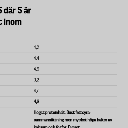
 där 5 är
t inom
4,2
4,4
4,9
3,2
4,7
4,3
Högst proteinhalt. Bäst fettsyra-
sammansättning men mycket höga halter av
kalcium och fosfor. Dyrast.