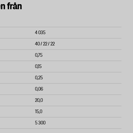
n från
4 035
40 / 22 / 22
0,75
0,15
0,25
0,06
20,0
15,0
5 300