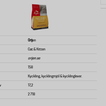
Orij
en
Cat & Kitten
orijen.se
158
Kyckling, kycklingmjöl & kycklinglever.
v
17,2
2 718