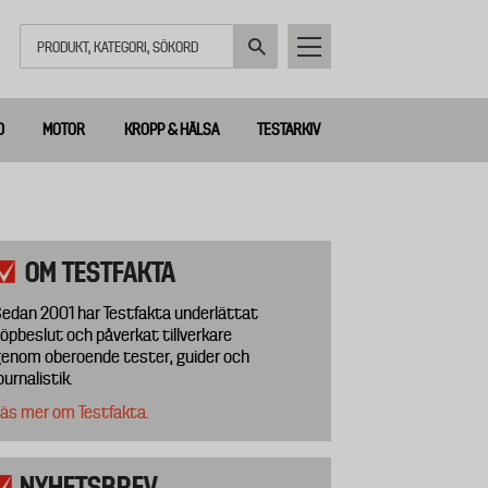
Sök
D
MOTOR
KROPP & HÄLSA
TESTARKIV
OM TESTFAKTA
edan 2001 har Testfakta underlättat
öpbeslut och påverkat tillverkare
enom oberoende tester, guider och
ournalistik.
äs mer om Testfakta.
NYHETSBREV