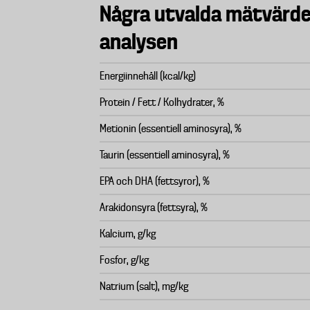
Några utvalda mätvärde
analysen
Energiinnehåll (kcal/kg)
Protein / Fett / Kolhydrater, %
Metionin (essentiell aminosyra), %
Taurin (essentiell aminosyra), %
EPA och DHA (fettsyror), %
Arakidonsyra (fettsyra), %
Kalcium, g/kg
Fosfor, g/kg
Natrium (salt), mg/kg