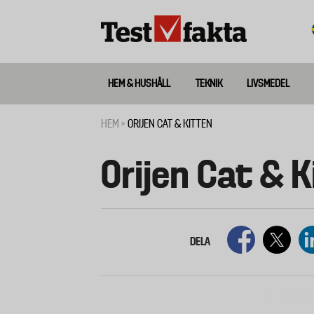
Hoppa
till
huvudinnehåll
HEM & HUSHÅLL
TEKNIK
LIVSMEDEL
Huvudmeny
ny
HEM
ORIJEN CAT & KITTEN
Länkstig
Orijen Cat & 
DELA