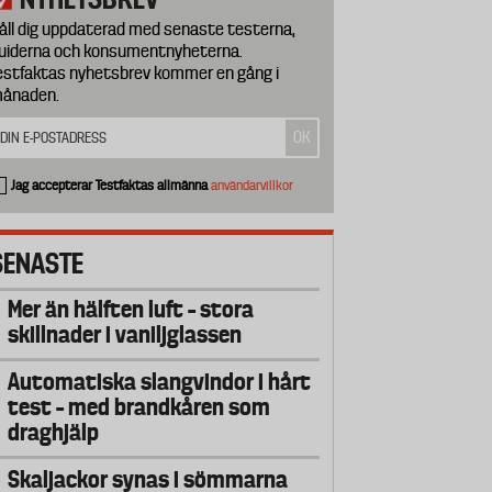
åll dig uppdaterad med senaste testerna,
uiderna och konsumentnyheterna.
estfaktas nyhetsbrev kommer en gång i
ånaden.
Jag accepterar Testfaktas allmänna
användarvillkor
SENASTE
Mer än hälften luft – stora
skillnader i vaniljglassen
Automatiska slangvindor i hårt
test – med brandkåren som
draghjälp
Skaljackor synas i sömmarna