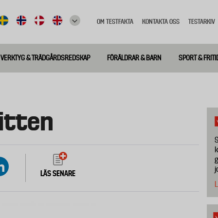
OM TESTFAKTA
KONTAKTA OSS
TESTARKIV
Top
meny
VERKTYG & TRÄDGÅRDSREDSKAP
FÖRÄLDRAR & BARN
SPORT & FRITI
Kitten
S
k
g
j
LÄS SENARE
L