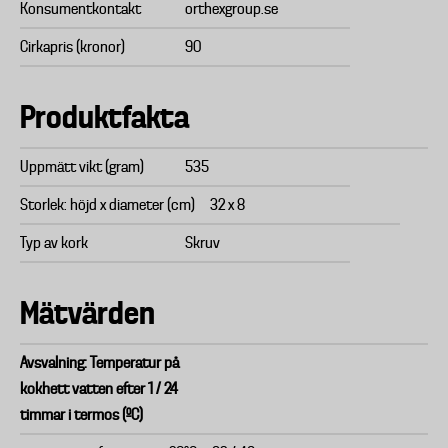
Konsumentkontakt
orthexgroup.se
Cirkapris (kronor)
90
Produktfakta
Uppmätt vikt (gram)
535
Storlek: höjd x diameter (cm)
32 x 8
Typ av kork
Skruv
Mätvärden
Avsvalning: Temperatur på
kokhett vatten efter 1 / 24
timmar i termos (ºC)