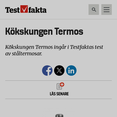
Hoppa
till
huvudinnehåll
HEM & HUSHÅLL
TEKNIK
LIVSMEDEL
VERKTYG & TRÄDGÅRDSREDSK
Huvudmeny
Kökskungen Termos
ny
Kökskungen Termos ingår i Testfaktas test
av ståltermosar.
LÄS SENARE