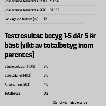
- när termos förvarats i +20ºC
93 / 48
- när termos förvarats i -20ºC
91 / 33
Läckage vid falltest (ml)
12
Testresultat betyg 1-5 där 5 är
bäst (vikt av totalbetyg inom
parentes)
Värmeisolation (40%)
3,0
Stöttålighet (40%)
3,0
Användning (20%)
4,0
Totalbetyg
3,2
Sämst värmeisolerande