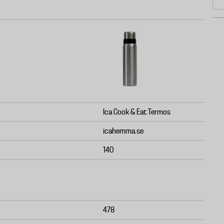
Ica Cook & Eat Termos
icahemma.se
140
478