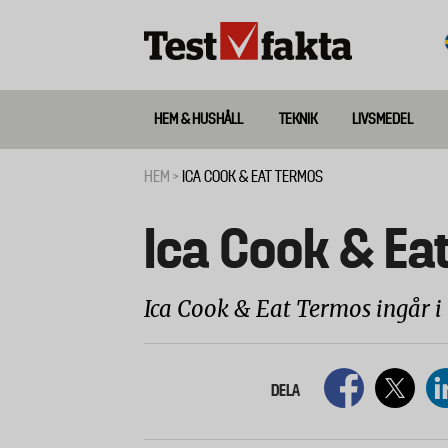
Hoppa
till
huvudinnehåll
HEM & HUSHÅLL
TEKNIK
LIVSMEDEL
Huvudmeny
ny
HEM
ICA COOK & EAT TERMOS
Länkstig
Ica Cook & Ea
Ica Cook & Eat Termos ingår i 
DELA