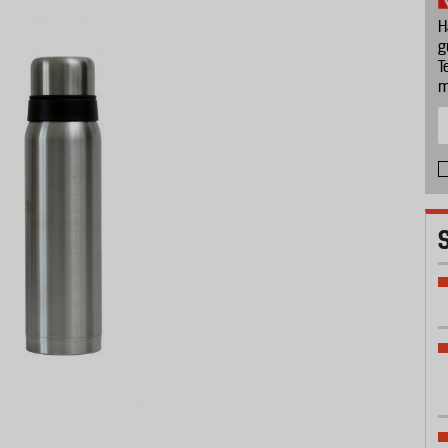
H
g
T
m