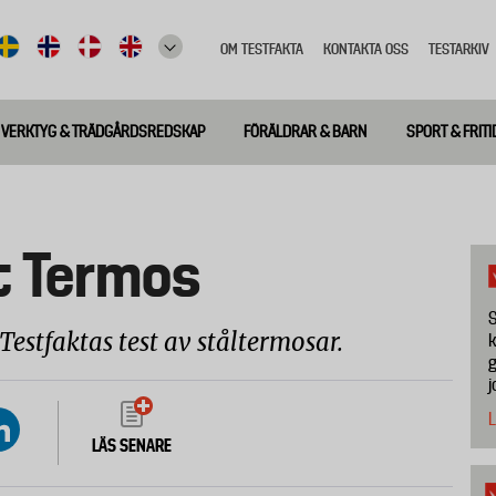
OM TESTFAKTA
KONTAKTA OSS
TESTARKIV
Top
meny
VERKTYG & TRÄDGÅRDSREDSKAP
FÖRÄLDRAR & BARN
SPORT & FRITI
t Termos
S
Testfaktas test av ståltermosar.
k
g
j
L
LÄS SENARE