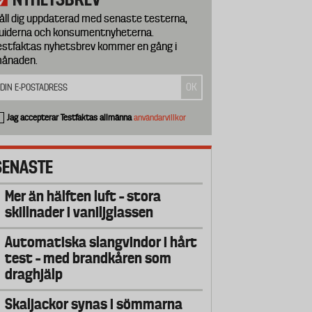
åll dig uppdaterad med senaste testerna,
uiderna och konsumentnyheterna.
estfaktas nyhetsbrev kommer en gång i
ånaden.
Jag accepterar Testfaktas allmänna
användarvillkor
SENASTE
Mer än hälften luft – stora
skillnader i vaniljglassen
Automatiska slangvindor i hårt
test – med brandkåren som
draghjälp
Skaljackor synas i sömmarna