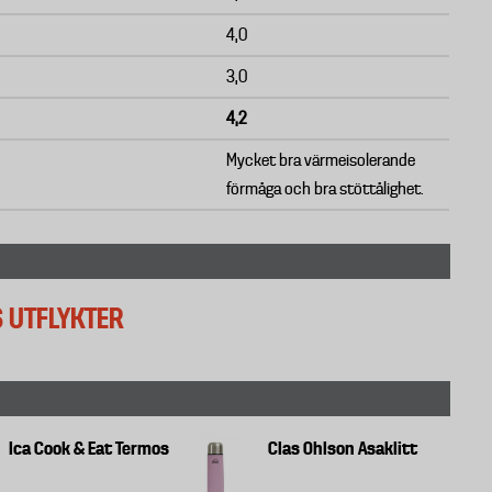
4,0
3,0
4,2
Mycket bra värmeisolerande
förmåga och bra stöttålighet.
 UTFLYKTER
Ica Cook & Eat Termos
Clas Ohlson Asaklitt