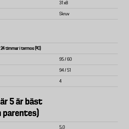
31 x8
Skruv
 24 timmar i termos (ºC)
95 / 60
94 / 51
4
är 5 är bäst
m parentes)
5,0