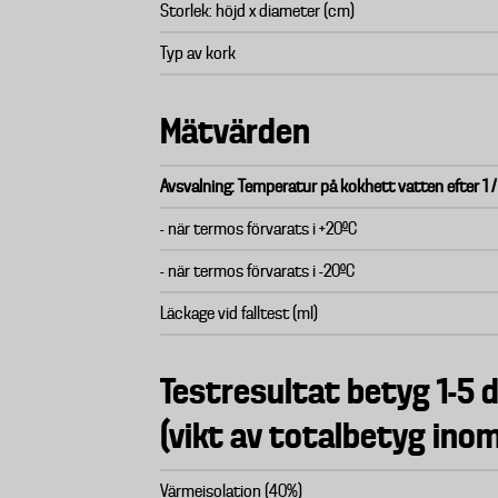
Storlek: höjd x diameter (cm)
Typ av kork
Mätvärden
Avsvalning: Temperatur på kokhett vatten efter 1 /
- när termos förvarats i +20ºC
- när termos förvarats i -20ºC
Läckage vid falltest (ml)
Testresultat betyg 1-5 d
(vikt av totalbetyg ino
Värmeisolation (40%)