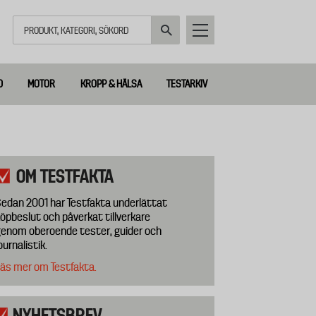
Sök
D
MOTOR
KROPP & HÄLSA
TESTARKIV
OM TESTFAKTA
edan 2001 har Testfakta underlättat
öpbeslut och påverkat tillverkare
enom oberoende tester, guider och
ournalistik.
äs mer om Testfakta.
NYHETSBREV