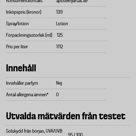
Konsumentkontakt
apotekhjartat.se
Inköpspris (kronor)
139
Spray/lotion
Lotion
Förpackningsstorlek (ml)
125
Pris per liter
1112
Innehåll
Innehåller parfym
Nej
Antal allergena ämnen*
0
Utvalda mätvärden från testet
Solskydd från början, UVA/UVB
95 / 100