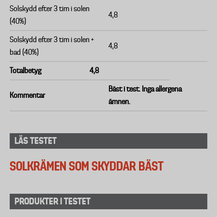
Solskydd efter 3 tim i solen
4,8
(40%)
Solskydd efter 3 tim i solen +
4,8
bad (40%)
Totalbetyg
4,8
Bäst i test. Inga allergena
Kommentar
ämnen.
LÄS TESTET
SOLKRÄMEN SOM SKYDDAR BÄST
PRODUKTER I TESTET