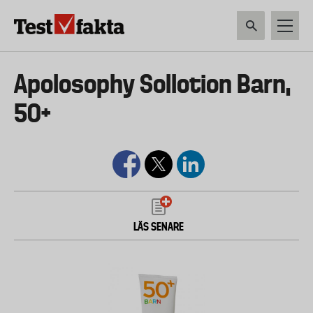
Hoppa
till
huvudinnehåll
HEM & HUSHÅLL
TEKNIK
LIVSMEDEL
VERKTYG & TRÄDGÅRDSREDSK
Huvudmeny
Apolosophy Sollotion Barn,
ny
50+
LÄS SENARE