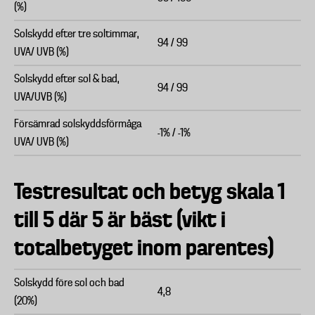
(%)
Solskydd efter tre soltimmar,
94 / 99
UVA/ UVB (%)
Solskydd efter sol & bad,
94 / 99
UVA/UVB (%)
Försämrad solskyddsförmåga
-1% / -1%
UVA/ UVB (%)
Testresultat och betyg skala 1
till 5 där 5 är bäst (vikt i
totalbetyget inom parentes)
Solskydd före sol och bad
4,8
(20%)