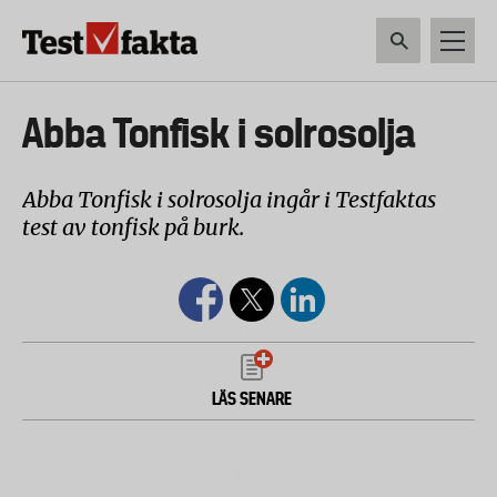
Hoppa
till
huvudinnehåll
HEM & HUSHÅLL
TEKNIK
LIVSMEDEL
VERKTYG & TRÄDGÅRDSREDSK
Huvudmeny
Abba Tonfisk i solrosolja
ny
Abba Tonfisk i solrosolja ingår i Testfaktas
test av tonfisk på burk.
LÄS SENARE