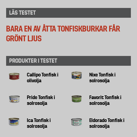
LÄS TESTET
BARA EN AV ÅTTA TONFISKBURKAR FÅR
GRÖNT LJUS
PRODUKTER I TESTET
Callipo Tonfisk i
Nixe Tonfisk i
olivolja
solrosolja
Pride Tonfisk i
Favorit Tonfisk i
solrosolja
solrosolja
Ica Tonfisk i
Eldorado Tonfisk i
solrosolja
solrosolja