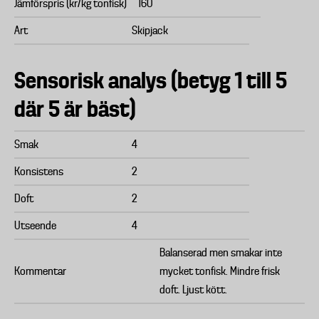
Jämförspris (kr/kg tonfisk)
160
Art
Skipjack
Sensorisk analys (betyg 1 till 5
där 5 är bäst)
Smak
4
Konsistens
2
Doft
2
Utseende
4
Balanserad men smakar inte
Kommentar
mycket tonfisk. Mindre frisk
doft. Ljust kött.