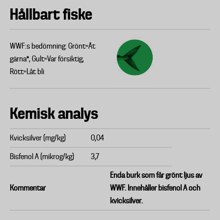
Hållbart fiske
WWF:s bedömning: Grönt=Ät
gärna*, Gult=Var försiktig,
Rött=Låt bli
Kemisk analys
Kvicksilver (mg/kg)
0,04
Bisfenol A (mikrog/kg)
3,7
Enda burk som får grönt ljus av
Kommentar
WWF. Innehåller bisfenol A och
kvicksilver.