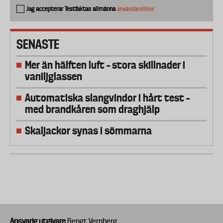
Jag accepterar Testfaktas allmänna
användarvillkor
SENASTE
Mer än hälften luft – stora skillnader i
vaniljglassen
Automatiska slangvindor i hårt test –
med brandkåren som draghjälp
Skaljackor synas i sömmarna
Ansvarig utgivare
Bengt Vernberg