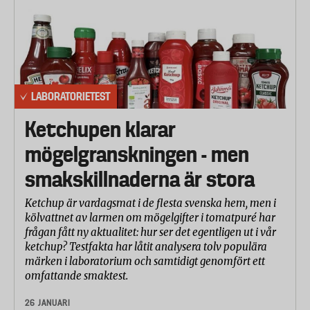
LABORATORIETEST
Ketchupen klarar
mögelgranskningen - men
smakskillnaderna är stora
Ketchup är vardagsmat i de flesta svenska hem, men i
kölvattnet av larmen om mögelgifter i tomatpuré har
frågan fått ny aktualitet: hur ser det egentligen ut i vår
ketchup? Testfakta har låtit analysera tolv populära
märken i laboratorium och samtidigt genomfört ett
omfattande smaktest.
26 JANUARI