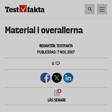
Hoppa
till
huvudinnehåll
HEM & HUSHÅLL
TEKNIK
LIVSMEDEL
VERKTYG & TRÄDGÅRDSREDSK
Huvudmeny
Material i overallerna
ny
REDAKTÖR: TESTFAKTA
PUBLICERAD: 7 NOV, 2007
0
LÄS SENARE