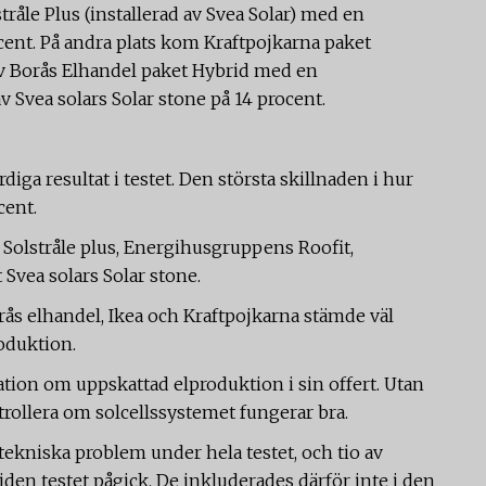
stråle Plus (installerad av Svea Solar) med en
ent. På andra plats kom Kraftpojkarna paket
ev Borås Elhandel paket Hybrid med en
av Svea solars Solar stone på 14 procent.
iga resultat i testet. Den största skillnaden i hur
cent.
 Solstråle plus, Energihusgruppens Roofit,
t Svea solars Solar stone.
orås elhandel, Ikea och Kraftpojkarna stämde väl
roduktion.
ion om uppskattad elproduktion i sin offert. Utan
ontrollera om solcellssystemet fungerar bra.
tekniska problem under hela testet, och tio av
iden testet pågick. De inkluderades därför inte i den