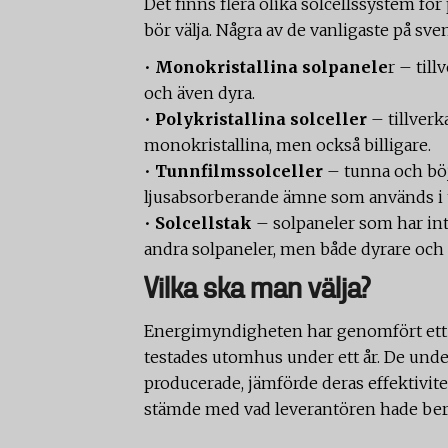
Det finns flera olika solcellssystem för
bör välja. Några av de vanligaste på sv
•
Monokristallina solpanele
r – till
och även dyra.
•
Polykristallina solceller
– tillverka
monokristallina, men också billigare.
•
Tunnfilmssolceller
– tunna och böjl
ljusabsorberande ämne som används i til
•
Solcellstak
– solpaneler som har inte
andra solpaneler, men både dyrare och 
Vilka ska man välja?
Energimyndigheten har genomfört ett utf
testades utomhus under ett år. De un
producerade, jämförde deras effektivit
stämde med vad leverantören hade ber