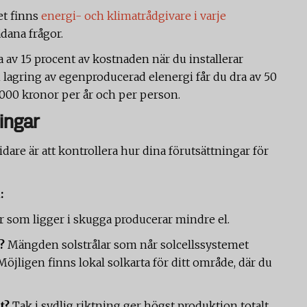
et finns
energi- och klimatrådgivare i varje
ådana frågor.
 av 15 procent av kostnaden när du installerar
h lagring av egenproducerad elenergi får du dra av 50
 000 kronor per år och per person.
ingar
dare är att kontrollera hur dina förutsättningar för
:
 som ligger i skugga producerar mindre el.
?
Mängden solstrålar som når solcellssystemet
öjligen finns lokal solkarta för ditt område, där du
t?
Tak i sydlig riktning ger högst produktion totalt.