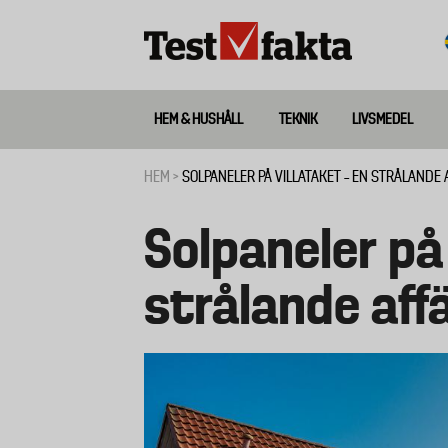
Hoppa
till
huvudinnehåll
HEM & HUSHÅLL
TEKNIK
LIVSMEDEL
Huvudmeny
ny
HEM
SOLPANELER PÅ VILLATAKET – EN STRÅLANDE 
Länkstig
Solpaneler på 
strålande aff