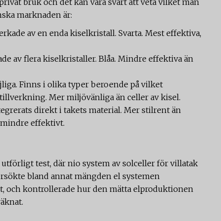
 privat bruk och det kan vara svårt att veta vilket man
enska marknaden är:
verkade av en enda kiselkristall. Svarta. Mest effektiva,
de av flera kiselkristaller. Blåa. Mindre effektiva än
iga. Finns i olika typer beroende på vilket
lverkning. Mer miljövänliga än celler av kisel.
grerats direkt i takets material. Mer stilrent än
mindre effektivt.
örligt test, där nio system av solceller för villatak
dersökte bland annat mängden el systemen
et, och kontrollerade hur den mätta elproduktionen
äknat.