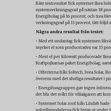
Bäst testresultat fick systemet Ikea Sol
systemverkningsgrad på nästan 18 proc
Energibolag på 16 procent, och trea bl
verkningsgrad på 15 procent, tätt följd 
Några andra resultat från testet:
• Med ett undantag fick systemen likvärd
mycket el som producerades var 15 pro
• Mest el per kilowatt producerade Ikea
Kraftpojkarnas paket Energibolag, sam
• Offerterna från Soltech, Svea Solar, B
överens med det slutliga resultatet i p
• Energihusgruppen gav ingen informat
det blir det svårt för villaägaren att k
• Systemet Solar roof från Lindab hade 
solcellsmodulerna fick bytas ut under t