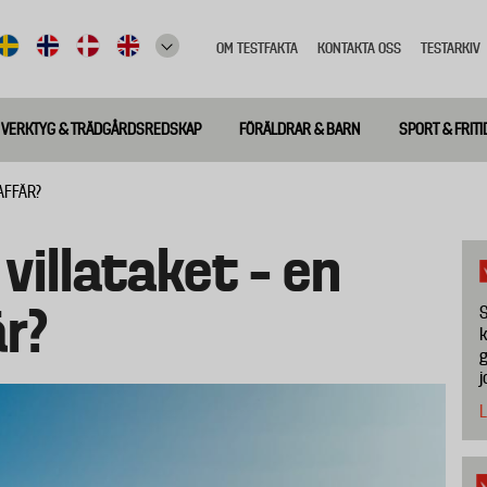
OM TESTFAKTA
KONTAKTA OSS
TESTARKIV
Top
meny
VERKTYG & TRÄDGÅRDSREDSKAP
FÖRÄLDRAR & BARN
SPORT & FRITI
AFFÄR?
villataket – en
är?
S
k
g
j
L