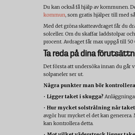
Du kan också få hjälp av kommunen. D
kommun
, som gratis hjälper till med s
Med det gröna skatteavdraget får du dra
solceller. Om du skaffar laddstolpar oc
procent. Avdraget får max uppgå till 50
Ta reda på dina förutsättn
Det första att undersöka innan du går vi
solpaneler ser ut.
Några punkter man bör kontrollera
•
Ligger taket i skugga?
Anläggningar
•
Hur mycket solstrålning når taket
avgör hur mycket el det kan generera. M
kan kontrollera detta.
•
Mot vilket väderstreck ligger take