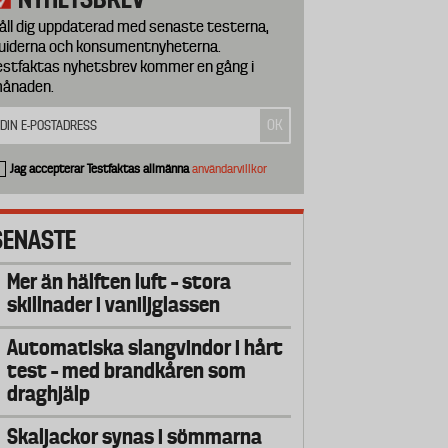
åll dig uppdaterad med senaste testerna,
uiderna och konsumentnyheterna.
estfaktas nyhetsbrev kommer en gång i
ånaden.
Jag accepterar Testfaktas allmänna
användarvillkor
SENASTE
Mer än hälften luft – stora
skillnader i vaniljglassen
Automatiska slangvindor i hårt
test – med brandkåren som
draghjälp
Skaljackor synas i sömmarna