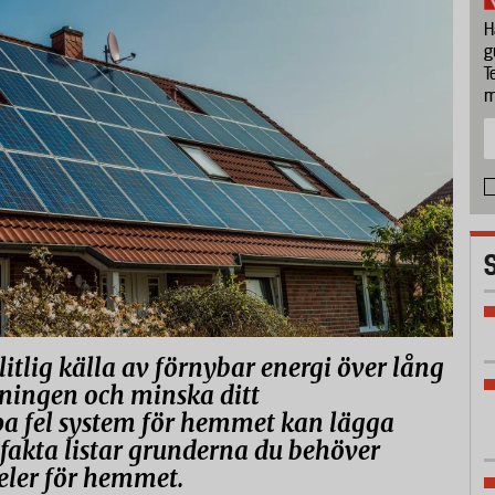
H
g
T
m
litlig källa av förnybar energi över lång
kningen och minska ditt
pa fel system för hemmet kan lägga
fakta listar grunderna du behöver
eler för hemmet.