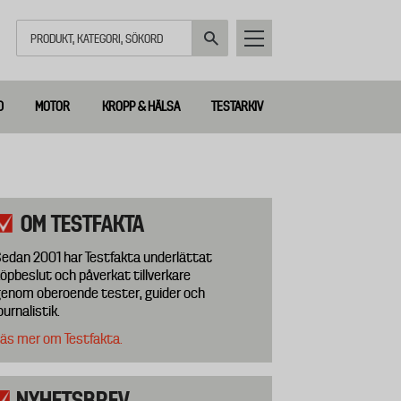
Sök
D
MOTOR
KROPP & HÄLSA
TESTARKIV
OM TESTFAKTA
edan 2001 har Testfakta underlättat
öpbeslut och påverkat tillverkare
enom oberoende tester, guider och
ournalistik.
äs mer om Testfakta.
NYHETSBREV