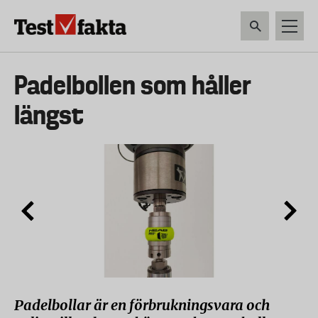
Hoppa
till
huvudinnehåll
HEM & HUSHÅLL
TEKNIK
LIVSMEDEL
VERKTYG & TRÄDGÅRDSREDSK
Huvudmeny
Padelbollen som håller
ny
längst
Padelbollar är en förbrukningsvara och