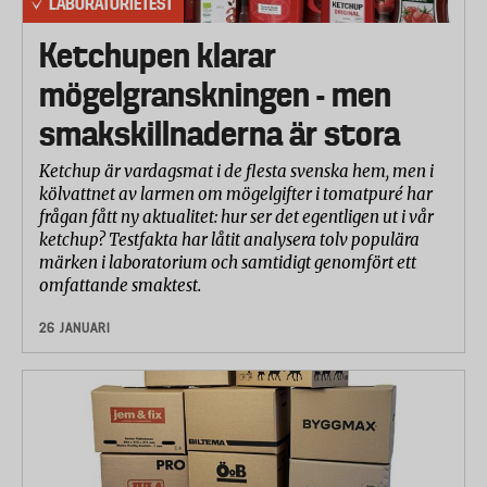
LABORATORIETEST
Ketchupen klarar
mögelgranskningen - men
smakskillnaderna är stora
Ketchup är vardagsmat i de flesta svenska hem, men i
kölvattnet av larmen om mögelgifter i tomatpuré har
frågan fått ny aktualitet: hur ser det egentligen ut i vår
ketchup? Testfakta har låtit analysera tolv populära
märken i laboratorium och samtidigt genomfört ett
omfattande smaktest.
26 JANUARI