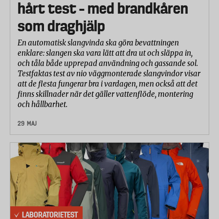
hårt test – med brandkåren
tids spel.
som draghjälp
Studsens höjd mäts genom att bollen släpps
vertikalt från 254 cm mot en slät betongyta och
En automatisk slangvinda ska göra bevattningen
studsens höjd registreras. Samtliga bollar får en
enklare: slangen ska vara lätt att dra ut och släppa in,
och tåla både upprepad användning och gassande sol.
något högre studs efter utmattningsprovningen,
Testfaktas test av nio väggmonterade slangvindor visar
men detta gäller bara när bollen släpps utan kraft
att de flesta fungerar bra i vardagen, men också att det
mot betongytan. Om bollen träffar ytan med större
finns skillnader när det gäller vattenflöde, montering
kraft, som när bollen är i spel, komprimeras bollen
och hållbarhet.
mer och friktionen mot banans underlag ökar, vilket
29 MAJ
sänker bollhastigheten.
Bollens hårdhet (kompression) mättes vid ett tryck
på 95N utan förkompression och med en
förkompression då bollen först trycktes ihop med
2,54 cm.
Friktionen mot banan mättes genom att samtliga
LABORATORIETEST
bollar sköts med samma hastighet (30 m/s) i en