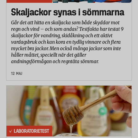
diagonal vinkel mot banans yta. Bollens friktion
Skaljackor synas i sömmarna
mot banans underlag bestämdes genom att mäta
skillnaden mellan bollens ingångshastighet (innan
Går det att hitta en skaljacka som både skyddar mot
regn och vind – och som andas? Testfakta har testat 9
studsen) och utgångshastighet (efter studsen).
skaljackor för vandring, skidåkning och ett aktivt
Friktionen är en kombination av bollens hårdhet
vardagsbruk och kan kora en tydlig vinnare och flera
(kompression) och filtens komposition och
mycket bra jackor. Men också många jackor som inte
tjocklek. Samtliga bollar får en ökad friktion mot
håller måttet, speciellt när det gäller
andningsförmågan och regntäta sömmar.
banans underlag efter utmattningsprovningen.
Detta på grund av den försämrade kompressionen
12 MAJ
som ger en större kontaktyta mot banan.
Bollens hastighet på banan är en kombination av
bollens hårdhet (kompression) och friktion mot
banans underlag. Merparten av bollarna blir
långsammare efter utmattningsprovningen, på
grund av att de blir mjukare och får därigenom en
större kontaktyta mot banan.
LABORATORIETEST