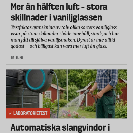
*) Godkänd avseende de egenskaper som
Mer än hälften luft – stora
Hårdhet (kompression) vid lägre tryck
utvärderats i Testfaktas test.
Hårdhet (kompression) vid högre tryck
skillnader i vaniljglassen
Friktion mot banans underlag
Testfaktas granskning av tolv olika sorters vaniljglass
Bollhastighet på banan
visar på stora skillnader i både innehåll, smak, och hur
Den tekniska mätningen genomfördes på nya bollar
man fått till själva vaniljsmaken. Dyrast är inte alltid
godast – och billigast kan vara mer luft än glass.
och på samma bollar efter 666 tillslag med en
bollhastighet på 70 km/h, diagonalt mot banans yta,
19 JUNI
motsvarande det antal slag som bollen utsätts för
under en inte alltför jämn tre-setare.
Skillnader i bollens egenskaper före och efter
utmattningstestet visar på hur uthållig bollen är.
Bollens vikt minskar efter en tids spel eftersom den
omgivande filten slits.
LABORATORIETEST
Bollens dimension mäts i fem olika positioner.
Automatiska slangvindor i
Dimensionerna förändras inte nämnvärt efter en