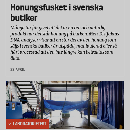
Tolkning och betygsättning
Honungsfusket i svenska
Resultaten från testet har tolkats och betygsatts av
butiker
Testfakta i samråd med laboratoriet.
Många tar för givet att det är en ren och naturlig
Betygsättningen har gjorts på en skala från 1 till 10
produkt när det står honung på burken. Men Testfaktas
där 10 är bäst. Betyg under 6 har endast givits till
DNA-analyser visar att en stor del av den honung som
dåliga resultat eller resultat som är avsevärt sämre
säljs i svenska butiker är utspädd, manipulerad eller så
än övriga bollar urvalet.
hårt processad att den inte längre kan betraktas som
äkta.
Totalbetyget har viktats samman enligt följande:
23 APRIL
Teknisk uthållighet (förändring i vikt och
kompression) 25%
Förändrad studs 25%
Förändrad snabbhet i studsretur 25%
Förändrad friktion mot banan 25%
LABORATORIETEST