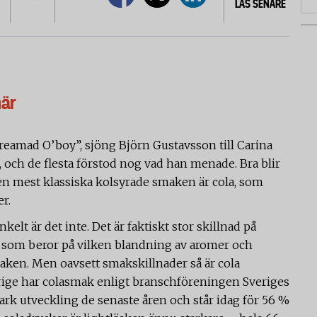
LÄS SENARE
här
treamad O’boy”, sjöng Björn Gustavsson till Carina
, och de flesta förstod nog vad han menade. Bra blir
en mest klassiska kolsyrade smaken är cola, som
r.
nkelt är det inte. Det är faktiskt stor skillnad på
t som beror på vilken blandning av aromer och
aken. Men oavsett smakskillnader så är cola
verige har colasmak enligt branschföreningen Sveriges
tark utveckling de senaste åren och står idag för 56 %