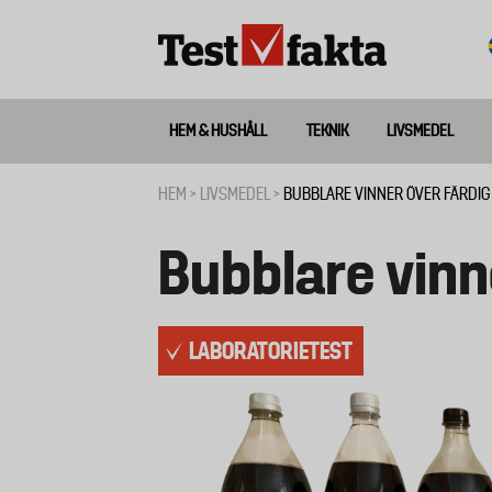
Hoppa
till
huvudinnehåll
HEM & HUSHÅLL
TEKNIK
LIVSMEDEL
Huvudmeny
ny
HEM
LIVSMEDEL
BUBBLARE VINNER ÖVER FÄRDIG
Länkstig
Bubblare vinn
LABORATORIETEST