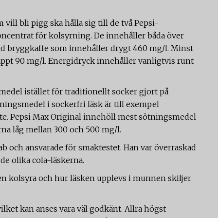
ll bli pigg ska hålla sig till de två Pepsi-
oncentrat för kolsyrning. De innehåller båda över
med bryggkaffe som innehåller drygt 460 mg/l. Minst
pt 90 mg/l. Energidryck innehåller vanligtvis runt
del istället för traditionellt socker gjort på
tningsmedel i sockerfri läsk är till exempel
e. Pepsi Max Original innehöll mest sötningsmedel
na låg mellan 300 och 500 mg/l.
b och ansvarade för smaktestet. Han var överraskad
 de olika cola-läskerna.
n kolsyra och hur läsken upplevs i munnen skiljer
vilket kan anses vara väl godkänt. Allra högst