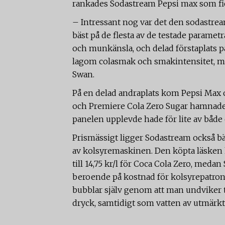
rankades Sodastream Pepsi max som fic
– Intressant nog var det den sodastr
bäst på de flesta av de testade paramet
och munkänsla, och delad förstaplats 
lagom colasmak och smakintensitet, me
Swan.
På en delad andraplats kom Pepsi Max 
och Premiere Cola Zero Sugar hamnade e
panelen upplevde hade för lite av både 
Prismässigt ligger Sodastream också b
av kolsyremaskinen. Den köpta läsken k
till 14,75 kr/l för Coca Cola Zero, medan
beroende på kostnad för kolsyrepatron
bubblar själv genom att man undviker t
dryck, samtidigt som vatten av utmärkt