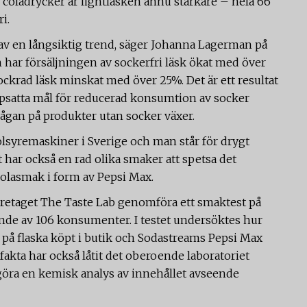
r coladrycker är lightläsken ännu starkare – hela 66
i.
 av en långsiktig trend, säger Johanna Lagerman på
n har försäljningen av sockerfri läsk ökat med över
ockrad läsk minskat med över 25%. Det är ett resultat
ppsatta mål för reducerad konsumtion av socker
gan på produkter utan socker växer.
olsyremaskiner i Sverige och man står för drygt
t har också en rad olika smaker att spetsa det
colasmak i form av Pepsi Max.
företaget The Taste Lab genomföra ett smaktest på
nde av 106 konsumenter. I testet undersöktes hur
å flaska köpt i butik och Sodastreams Pepsi Max
kta har också låtit det oberoende laboratoriet
öra en kemisk analys av innehållet avseende