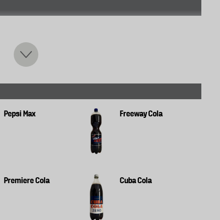
ntundersökningsbyrån The Taste Lab lät en panel
adrycker i ett sensoriskt blindtest. Helhetsintryck,
tes och viktades enligt följande:
Pepsi Max
Freeway Cola
ins Food & Feed Testing Sweden genomföra en kemisk
smedel. Resultatet redovisas i tabellen men har inte
Premiere Cola
Cuba Cola
n blandning av olika citrusaromer, som apelsin,
 antal olika kryddor, exempelvis kanel, muskot och
fta innehålla kolanöt och kokablad, men det används