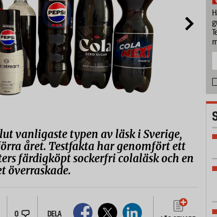
H
g
T
m
lut vanligaste typen av läsk i Sverige,
 förra året. Testfakta har genomfört ett
ters färdigköpt sockerfri colaläsk och en
t överraskade.
0
DELA