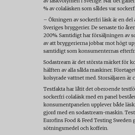
av läskvolymen i Sverige. När det gälle
% av colaläsken som såldes var sockerfr
– Ökningen av sockerfri läsk är en del
Sveriges bryggerier. De senaste tio åre
200%. Samtidigt har försäljningen av s
av att bryggerierna jobbar mot högt u
samtidigt som konsumenternas efterfrå
Sodastream är det största märket för k
hälften av alla sålda maskiner. Företage
kolsyrade vattnet med. Storsäljaren är 
Testfakta har låtit det oberoende test
sockerfri colaläsk med en panel beståe
konsumentpanelen upplever både läsk p
gjord med en sodastream-maskin. Testfa
Eurofins Food & Feed Testing Sweden g
sötningsmedel och koffein.