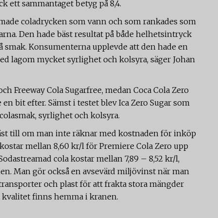
k ett sammantaget betyg på 8,4.
eamade coladrycken som vann och som rankades som
rarna. Den hade bäst resultat på både helhetsintryck
på smak. Konsumenterna upplevde att den hade en
d lagom mycket syrlighet och kolsyra, säger Johan
och Freeway Cola Sugarfree, medan Coca Cola Zero
n bit efter. Sämst i testet blev Ica Zero Sugar som
colasmak, syrlighet och kolsyra.
äst till om man inte räknar med kostnaden för inköp
ostar mellan 8,60 kr/l för Premiere Cola Zero upp
 Sodastreamad cola kostar mellan 7,89 – 8,52 kr/l,
en. Man gör också en avsevärd miljövinst när man
ransporter och plast för att frakta stora mängder
 kvalitet finns hemma i kranen.