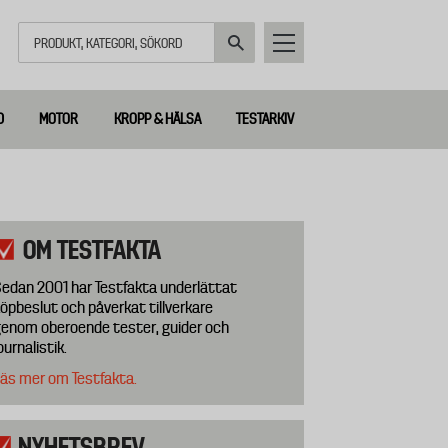
Sök
D
MOTOR
KROPP & HÄLSA
TESTARKIV
OM TESTFAKTA
edan 2001 har Testfakta underlättat
öpbeslut och påverkat tillverkare
enom oberoende tester, guider och
ournalistik.
äs mer om Testfakta.
NYHETSBREV