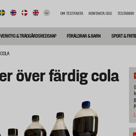
OM TESTFAKTA
KONTAKTA OSS
TESTARKIV
Top
meny
VERKTYG & TRÄDGÅRDSREDSKAP
FÖRÄLDRAR & BARN
SPORT & FRITI
 COLA
er över färdig cola
S
k
g
j
L