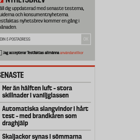
åll dig uppdaterad med senaste testerna,
uiderna och konsumentnyheterna.
estfaktas nyhetsbrev kommer en gång i
ånaden.
Jag accepterar Testfaktas allmänna
användarvillkor
SENASTE
Mer än hälften luft – stora
skillnader i vaniljglassen
Automatiska slangvindor i hårt
test – med brandkåren som
draghjälp
Skaljackor synas i sömmarna