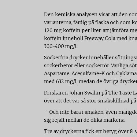
Den kemiska analysen visar att den som vi
varianterna, färdig på flaska och som k
120 mg koffein per liter, att jämföra 
koffein innehöll Freeway Cola med knap
300-400 mg/l.
Sockerfria drycker innehåller sötningsme
sockerbetor eller sockerrör. Vanliga sö
Aspartame, Acesulfame-K och Cyklamat
med 632 mg/l, medan de övriga drycker
Forskaren Johan Swahn på The Taste La
över att det var så stor smakskillnad på
– Och inte bara i smaken, även mängde
sig rejält mellan de olika märkena.
Tre av dryckerna fick ett betyg över 8, 