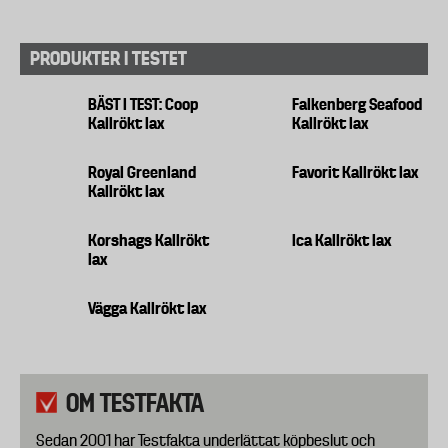
PRODUKTER I TESTET
BÄST I TEST: Coop
Falkenberg Seafood
Kallrökt lax
Kallrökt lax
Royal Greenland
Favorit Kallrökt lax
Kallrökt lax
Korshags Kallrökt
Ica Kallrökt lax
lax
Vägga Kallrökt lax
OM TESTFAKTA
Sedan 2001 har Testfakta underlättat köpbeslut och