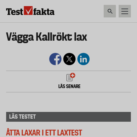
Hoppa
till
huvudinnehåll
HEM & HUSHÅLL
TEKNIK
LIVSMEDEL
VERKTYG & TRÄDGÅRDSREDSK
Huvudmeny
Vägga Kallrökt lax
ny
LÄS SENARE
LÄS TESTET
ÅTTA LAXAR I ETT LAXTEST