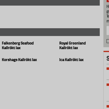
H
g
T
m
Falkenberg Seafood
Royal Greenland
Kallrökt lax
Kallrökt lax
Korshags Kallrökt lax
Ica Kallrökt lax