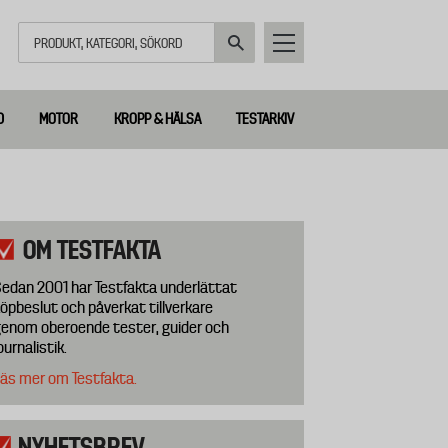
Sök
D
MOTOR
KROPP & HÄLSA
TESTARKIV
OM TESTFAKTA
edan 2001 har Testfakta underlättat
öpbeslut och påverkat tillverkare
enom oberoende tester, guider och
ournalistik.
äs mer om Testfakta.
NYHETSBREV