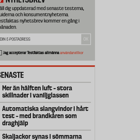
åll dig uppdaterad med senaste testerna,
uiderna och konsumentnyheterna.
estfaktas nyhetsbrev kommer en gång i
ånaden.
Jag accepterar Testfaktas allmänna
användarvillkor
SENASTE
Mer än hälften luft – stora
skillnader i vaniljglassen
Automatiska slangvindor i hårt
test – med brandkåren som
draghjälp
Skaljackor synas i sömmarna