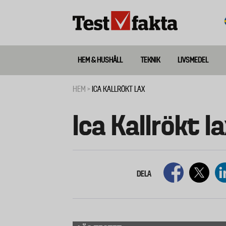
Hoppa
till
huvudinnehåll
HEM & HUSHÅLL
TEKNIK
LIVSMEDEL
Huvudmeny
ny
HEM
ICA KALLRÖKT LAX
Länkstig
Ica Kallrökt l
DELA