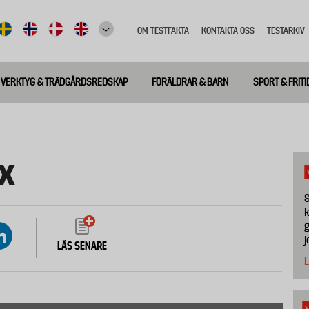
OM TESTFAKTA
KONTAKTA OSS
TESTARKIV
Top
meny
VERKTYG & TRÄDGÅRDSREDSKAP
FÖRÄLDRAR & BARN
SPORT & FRITI
ax
S
k
g
j
LÄS SENARE
L