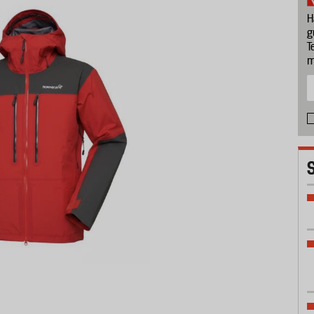
H
g
T
m