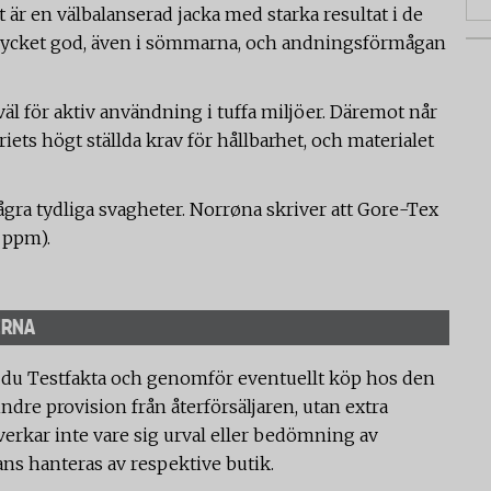
är en välbalanserad jacka med starka resultat i de
 mycket god, även i sömmarna, och andningsförmågan
väl för aktiv användning i tuffa miljöer. Däremot når
riets högt ställda krav för hållbarhet, och materialet
några tydliga svagheter. Norrøna skriver att Gore-Tex
 ppm).
ERNA
 du Testfakta och genomför eventuellt köp hos den
ndre provision från återförsäljaren, utan extra
verkar inte vare sig urval eller bedömning av
ans hanteras av respektive butik.