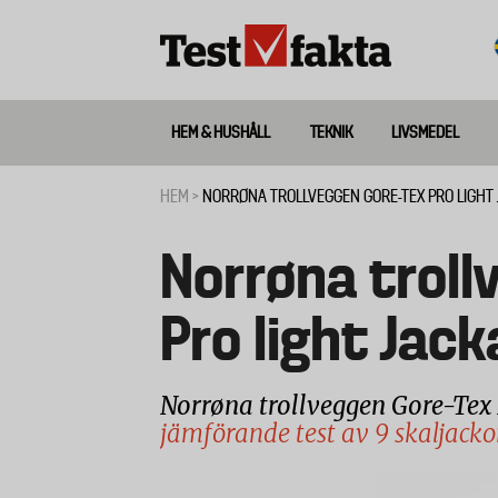
Hoppa
till
huvudinnehåll
HEM & HUSHÅLL
TEKNIK
LIVSMEDEL
Huvudmeny
ny
HEM
NORRØNA TROLLVEGGEN GORE-TEX PRO LIGHT
Länkstig
Norrøna troll
Pro light Jack
Norrøna trollveggen Gore-Tex P
jämförande test av 9 skaljacko