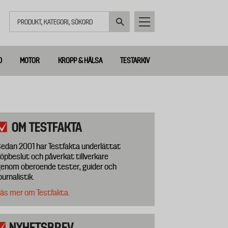
Sök
D
MOTOR
KROPP & HÄLSA
TESTARKIV
OM TESTFAKTA
edan 2001 har Testfakta underlättat
öpbeslut och påverkat tillverkare
enom oberoende tester, guider och
ournalistik.
äs mer om Testfakta.
NYHETSBREV