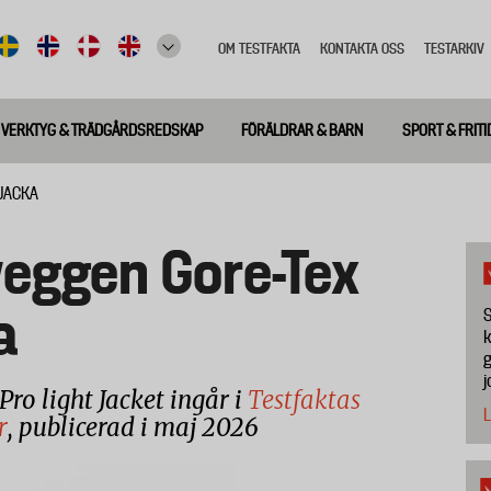
OM TESTFAKTA
KONTAKTA OSS
TESTARKIV
Top
meny
VERKTYG & TRÄDGÅRDSREDSKAP
FÖRÄLDRAR & BARN
SPORT & FRITI
 JACKA
veggen Gore-Tex
a
S
k
g
j
ro light Jacket ingår i
Testfaktas
L
r
, publicerad i maj 2026