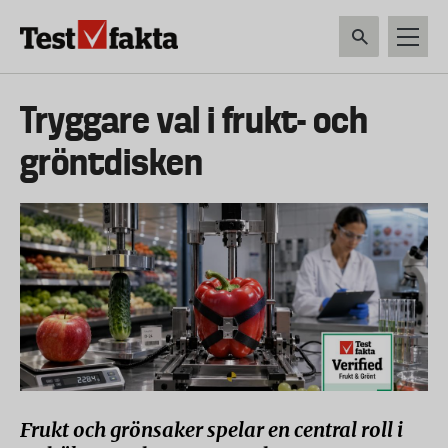
Hoppa
till
huvudinnehåll
HEM & HUSHÅLL
TEKNIK
LIVSMEDEL
VERKTYG & TRÄDGÅRDSREDSK
Huvudmeny
Tryggare val i frukt- och
ny
gröntdisken
Frukt och grönsaker spelar en central roll i