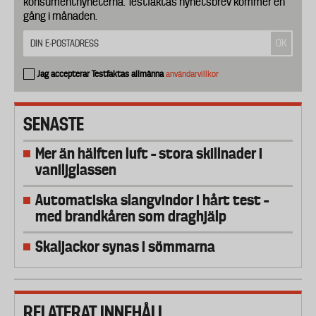
konsumentnyheterna. Testfaktas nyhetsbrev kommer en
gång i månaden.
Jag accepterar Testfaktas allmänna
användarvillkor
SENASTE
Mer än hälften luft – stora skillnader i
vaniljglassen
Automatiska slangvindor i hårt test –
med brandkåren som draghjälp
Skaljackor synas i sömmarna
RELATERAT INNEHÅLL