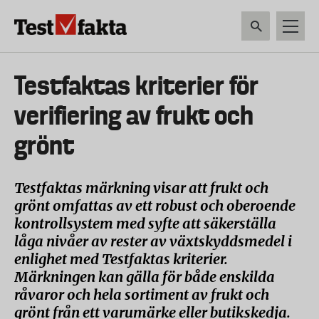
Hoppa
till
huvudinnehåll
HEM & HUSHÅLL
TEKNIK
LIVSMEDEL
VERKTYG & TRÄDGÅRDSREDSK
Huvudmeny
Testfaktas kriterier för
ny
verifiering av frukt och
grönt
Testfaktas märkning visar att frukt och
grönt omfattas av ett robust och oberoende
kontrollsystem med syfte att säkerställa
låga nivåer av rester av växtskyddsmedel i
enlighet med Testfaktas kriterier.
Märkningen kan gälla för både enskilda
råvaror och hela sortiment av frukt och
grönt från ett varumärke eller butikskedja.