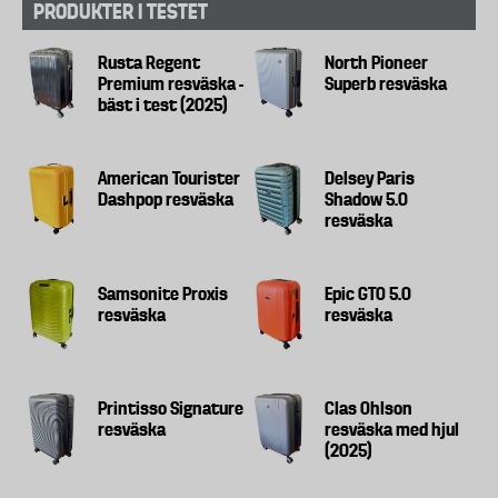
PRODUKTER I TESTET
Rusta Regent
North Pioneer
Premium resväska -
Superb resväska
bäst i test (2025)
American Tourister
Delsey Paris
Dashpop resväska
Shadow 5.0
resväska
Samsonite Proxis
Epic GTO 5.0
resväska
resväska
Printisso Signature
Clas Ohlson
resväska
resväska med hjul
(2025)