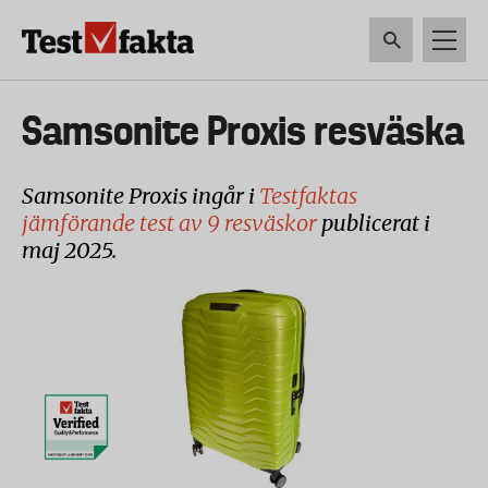
Hoppa
till
huvudinnehåll
HEM & HUSHÅLL
TEKNIK
LIVSMEDEL
VERKTYG & TRÄDGÅRDSREDSK
Huvudmeny
Samsonite Proxis resväska
ny
Samsonite Proxis ingår i
Testfaktas
jämförande test av 9 resväskor
publicerat i
maj 2025.