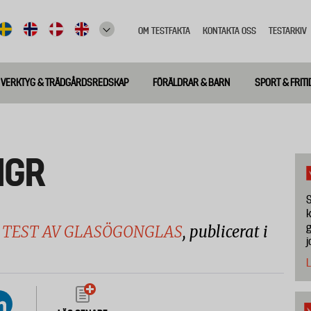
OM TESTFAKTA
KONTAKTA OSS
TESTARKIV
Top
meny
VERKTYG & TRÄDGÅRDSREDSKAP
FÖRÄLDRAR & BARN
SPORT & FRITI
MGR
S
k
g
 TEST AV GLASÖGONGLAS
, publicerat i
j
L