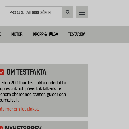
Sök
D
MOTOR
KROPP & HÄLSA
TESTARKIV
OM TESTFAKTA
edan 2001 har Testfakta underlättat
öpbeslut och påverkat tillverkare
enom oberoende tester, guider och
ournalistik.
äs mer om Testfakta.
NYHETSBREV