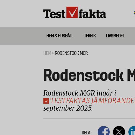
Hoppa
till
huvudinnehåll
HEM & HUSHÅLL
TEKNIK
LIVSMEDEL
Huvudmeny
ny
HEM
RODENSTOCK MGR
Länkstig
Rodenstock 
Rodenstock MGR ingår i
TESTFAKTAS JÄMFÖRANDE
september 2025.
DELA