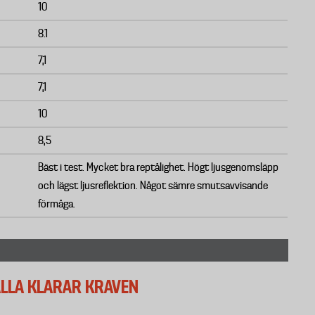
10
8.1
7,1
7,1
10
8,5
Bäst i test. Mycket bra reptålighet. Högt ljusgenomsläpp
och lägst ljusreflektion. Något sämre smutsavvisande
förmåga.
ALLA KLARAR KRAVEN