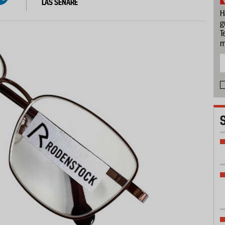
LÄS SENARE
H
g
T
m