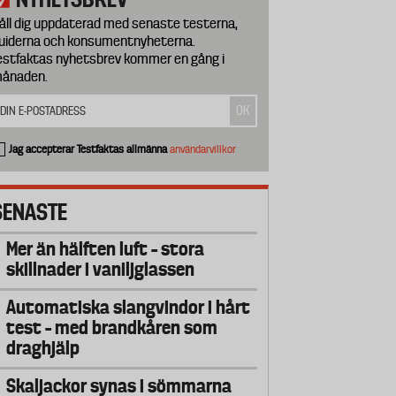
åll dig uppdaterad med senaste testerna,
uiderna och konsumentnyheterna.
estfaktas nyhetsbrev kommer en gång i
ånaden.
Jag accepterar Testfaktas allmänna
användarvillkor
SENASTE
Mer än hälften luft – stora
skillnader i vaniljglassen
Automatiska slangvindor i hårt
test – med brandkåren som
draghjälp
Skaljackor synas i sömmarna