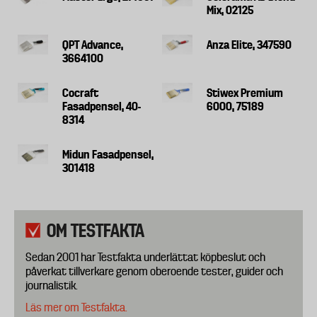
Mix, 02125
QPT Advance,
Anza Elite, 347590
3664100
Cocraft
Stiwex Premium
Fasadpensel, 40-
6000, 75189
8314
Midun Fasadpensel,
301418
OM TESTFAKTA
Sedan 2001 har Testfakta underlättat köpbeslut och
påverkat tillverkare genom oberoende tester, guider och
journalistik.
Läs mer om Testfakta.