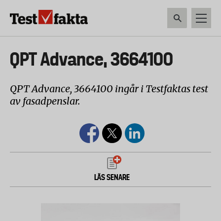
Hoppa
till
huvudinnehåll
HEM & HUSHÅLL
TEKNIK
LIVSMEDEL
VERKTYG & TRÄDGÅRDSREDSK
Huvudmeny
QPT Advance, 3664100
ny
QPT Advance, 3664100 ingår i Testfaktas test
av fasadpenslar.
LÄS SENARE