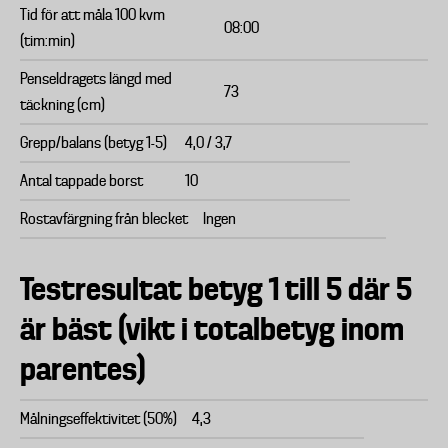
Tid för att måla 100 kvm
08:00
(tim:min)
Penseldragets längd med
73
täckning (cm)
Grepp/balans (betyg 1-5)
4,0 / 3,7
Antal tappade borst
10
Rostavfärgning från blecket
Ingen
Testresultat betyg 1 till 5 där 5
är bäst (vikt i totalbetyg inom
parentes)
Målningseffektivitet (50%)
4,3