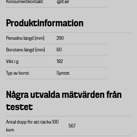
Konsumentkontakt
qpt.se
Produktinformation
Penselns längd (mm)
290
Borstens längd (mm)
60
Vikt i g
182
Typ av borst
Syntet
Några utvalda mätvärden från
testet
Antal dopp för att täcka 100
567
kvm