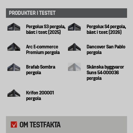
PRODUKTER I TESTET
Pergolux S3 pergola,
Pergolux S4 pergola,
bäst i test (2025)
bäst i test (2026)
Arc E-commerce
Dancover San Pablo
Premium pergola
pergola
Brafab Sombra
Skånska byggvaror
pergola
Suns 54-000036
pergola
Krifon 200001
pergola
OM TESTFAKTA