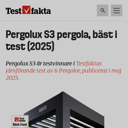
Hoppa
till
huvudinnehåll
HEM & HUSHÅLL
TEKNIK
LIVSMEDEL
VERKTYG & TRÄDGÅRDSREDSK
Huvudmeny
Pergolux S3 pergola, bäst i
ny
test (2025)
Pergolux S3 är testvinnare i
Testfaktas
jämförande test av 6 Pergolor, publicerat i maj
2025.