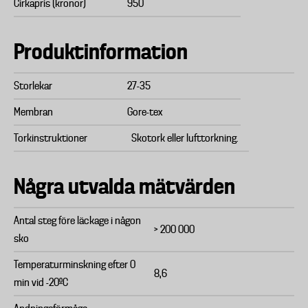
Cirkapris (kronor)
950
Produktinformation
Storlekar
27-35
Membran
Gore-tex
Torkinstruktioner
Skotork eller lufttorkning.
Några utvalda mätvärden
Antal steg före läckage i någon
> 200 000
sko
Temperaturminskning efter 0
8,6
min vid -20ºC