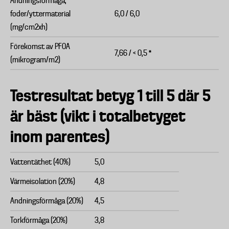
Andningsförmåga,
foder/yttermaterial
6,0 / 6,0
(mg/cm2xh)
Förekomst av PFOA
7,66 / < 0,5 *
(mikrogram/m2)
Testresultat betyg 1 till 5 där 5
är bäst (vikt i totalbetyget
inom parentes)
Vattentäthet (40%)
5,0
Värmeisolation (20%)
4,8
Andningsförmåga (20%)
4,5
Torkförmåga (20%)
3,8