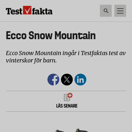
Hoppa
till
huvudinnehåll
HEM & HUSHÅLL
TEKNIK
LIVSMEDEL
VERKTYG & TRÄDGÅRDSREDSK
Huvudmeny
Ecco Snow Mountain
ny
Ecco Snow Mountain ingår i Testfaktas test av
vinterskor för barn.
LÄS SENARE