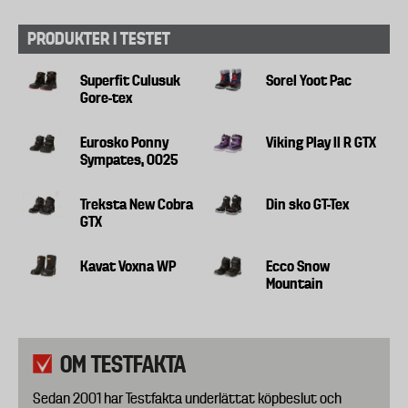
PRODUKTER I TESTET
Superfit Culusuk
Sorel Yoot Pac
Gore-tex
Eurosko Ponny
Viking Play II R GTX
Sympates, 0025
Treksta New Cobra
Din sko GT-Tex
GTX
Kavat Voxna WP
Ecco Snow
Mountain
OM TESTFAKTA
Sedan 2001 har Testfakta underlättat köpbeslut och