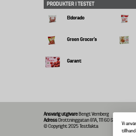
PRODUKTER I TESTET
Eldorado
Green Grocer's
Garant
Ansvarig utgivare
Bengt Vernberg
Adress
Drottninggatan 81A, 111 60 Stockholm
Vi anvä
© Copyright 2025 Testfakta
tillhand