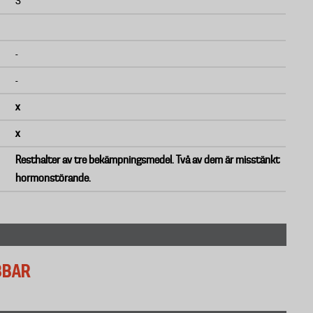
3
-
-
x
x
Resthalter av tre bekämpningsmedel.
Två av dem är miss
tänkt
hormonstörande.
BBAR