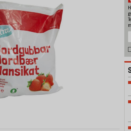
H
g
T
m