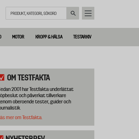
Sök
D
MOTOR
KROPP & HÄLSA
TESTARKIV
OM TESTFAKTA
edan 2001 har Testfakta underlättat
öpbeslut och påverkat tillverkare
enom oberoende tester, guider och
ournalistik.
äs mer om Testfakta.
NYHETSBREV