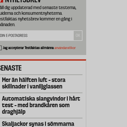
åll dig uppdaterad med senaste testerna,
uiderna och konsumentnyheterna.
estfaktas nyhetsbrev kommer en gång i
ånaden.
Jag accepterar Testfaktas allmänna
användarvillkor
SENASTE
Mer än hälften luft – stora
skillnader i vaniljglassen
Automatiska slangvindor i hårt
test – med brandkåren som
draghjälp
Skaljackor synas i sömmarna