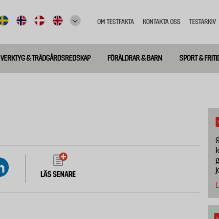
OM TESTFAKTA
KONTAKTA OSS
TESTARKIV
Top
meny
VERKTYG & TRÄDGÅRDSREDSKAP
FÖRÄLDRAR & BARN
SPORT & FRITI
S
k
g
j
LÄS SENARE
L