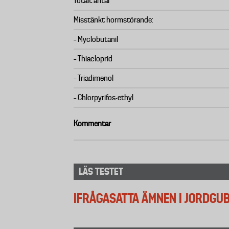
Totalt antal
Misstänkt hormstörande:
– Myclobutanil
– Thiacloprid
– Triadimenol
– Chlorpyrifos-ethyl
Kommentar
LÄS TESTET
IFRÅGASATTA ÄMNEN I JORDGU