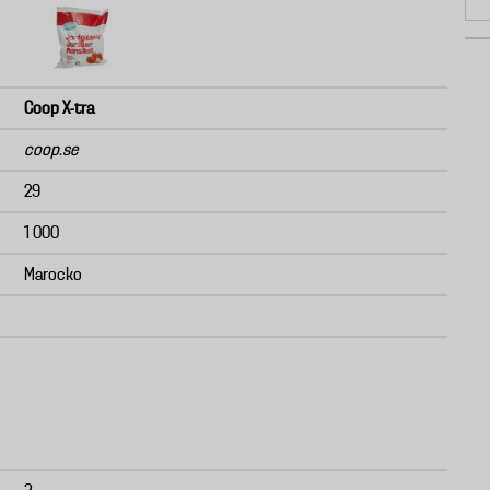
Coop X-tra
coop.se
29
1 000
Marocko