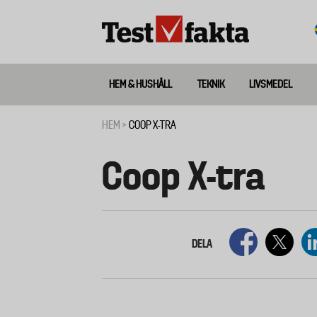
Hoppa
till
huvudinnehåll
HEM & HUSHÅLL
TEKNIK
LIVSMEDEL
Huvudmeny
ny
HEM
COOP X-TRA
Länkstig
Coop X-tra
DELA